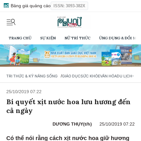
Bảng giá quảng cáo
ISSN: 3093-382X
TRANG CHỦ
SỰ KIỆN
NỮ TRÍ THỨC
ỨNG DỤNG & ĐỔI MỚI
/
TRI THỨC & KỸ NĂNG SỐNG
GIÁO DỤC
SỨC KHỎE
VĂN HÓA
DU LỊCH- Ẩ
25/10/2019 07:22
Bí quyết xịt nước hoa lưu hương đến
cả ngày
DƯƠNG THỤY(t/h)
25/10/2019 07:22
Có thể nói rằng cách xịt nước hoa giữ hương