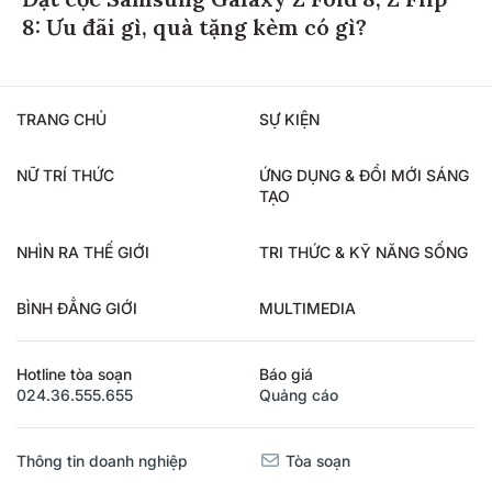
Đặt cọc Samsung Galaxy Z Fold 8, Z Flip
8: Ưu đãi gì, quà tặng kèm có gì?
TRANG CHỦ
SỰ KIỆN
NỮ TRÍ THỨC
ỨNG DỤNG & ĐỔI MỚI SÁNG
TẠO
NHÌN RA THẾ GIỚI
TRI THỨC & KỸ NĂNG SỐNG
BÌNH ĐẲNG GIỚI
MULTIMEDIA
Hotline tòa soạn
Báo giá
024.36.555.655
Quảng cáo
Thông tin doanh nghiệp
Tòa soạn