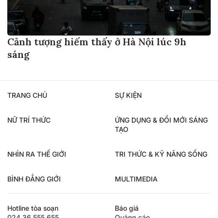
Cảnh tượng hiếm thấy ở Hà Nội lúc 9h
sáng
TRANG CHỦ
SỰ KIỆN
NỮ TRÍ THỨC
ỨNG DỤNG & ĐỔI MỚI SÁNG
TẠO
NHÌN RA THẾ GIỚI
TRI THỨC & KỸ NĂNG SỐNG
BÌNH ĐẲNG GIỚI
MULTIMEDIA
Hotline tòa soạn
Báo giá
024.36.555.655
Quảng cáo