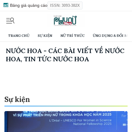
Bảng giá quảng cáo
ISSN: 3093-382X
TRANG CHỦ
SỰ KIỆN
NỮ TRÍ THỨC
ỨNG DỤNG & ĐỔI MỚI
NƯỚC HOA - CÁC BÀI VIẾT VỀ NƯỚC
HOA, TIN TỨC NƯỚC HOA
Sự kiện