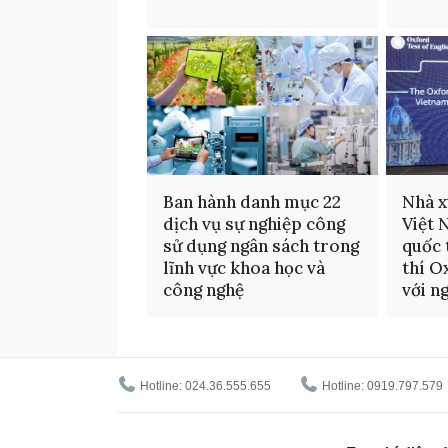
Ban hành danh mục 22
Nhà x
dịch vụ sự nghiệp công
Việt 
sử dụng ngân sách trong
quốc 
lĩnh vực khoa học và
thí O
công nghệ
với n
Hotline: 024.36.555.655
Hotline: 0919.797.579