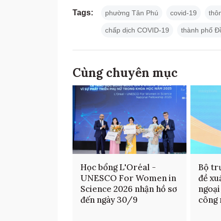
Tags:
phường Tân Phú
covid-19
thô
chấp dịch COVID-19
thành phố Đ
Cùng chuyên mục
Học bổng L'Oréal -
Bộ tr
UNESCO For Women in
đề xu
Science 2026 nhận hồ sơ
ngoại
đến ngày 30/9
công 