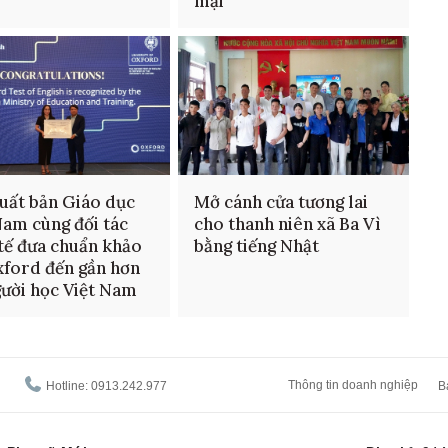
mại
uất bản Giáo dục
Mở cánh cửa tương lai
Nam cùng đối tác
cho thanh niên xã Ba Vì
tế đưa chuẩn khảo
bằng tiếng Nhật
xford đến gần hơn
gười học Việt Nam
Thông tin doanh nghiệp
Hotline: 0913.242.977
B