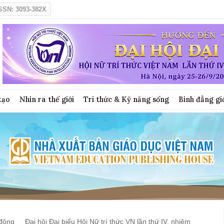
SSN: 3093-382X
tạo
Nhìn ra thế giới
Tri thức & Kỹ năng sống
Bình đẳng gi
động
Đại hội Đại biểu Hội Nữ trí thức VN lần thứ IV, nhiệm