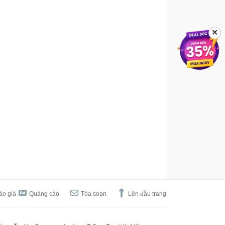
✕
áo giá
Quảng cáo
Tòa soạn
Lên đầu trang