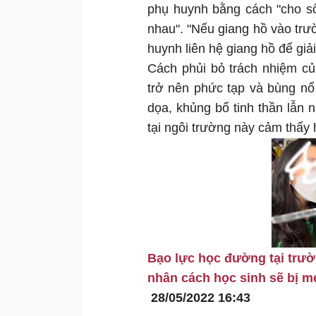
phụ huynh bằng cách "cho số 
nhau". "Nếu giang hồ vào trư
huynh liên hệ giang hồ để giả
Cách phủi bỏ trách nhiệm c
trở nên phức tạp và bùng nổ
dọa, khủng bố tinh thần lẫn n
tại ngôi trường này cảm thấy 
Bạo lực học đường tại trư
nhân cách học sinh sẽ bị 
28/05/2022 16:43