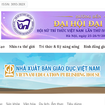
ISSN: 3093-382X
tạo
Nhìn ra thế giới
Tri thức & Kỹ năng sống
Bình đẳng gi
ục
Sức khỏe
Văn hóa
Du lịch- Ẩm thực
Tiêu dùng