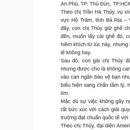
An Phú, TP. Thủ Đức, TP.HCM
Theo chị Trần Hà Thủy, vụ xíc
vực Hồ Tràm, tỉnh Bà Rịa – 
đây, con chị Thủy giữ ghế ch
đến, muốn lấy cái ghế đó, c
hiềm khích từ lúc này, nhưng 
lẽ không hay.
Sau đó, con gái chị Thủy đã
nhưng được cho là không can 
vào can ngăn bảo vệ bạn như
biểu hiện sang chấn tâm lý, 
tím.
Mặc dù sự việc không gây n
rất bức xúc với cách giải q
trường đạt chuẩn quốc tế với
Theo chị Thủy, đại diện Amer