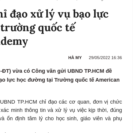
ỉ đạo xử lý vụ bạo lực
 trường quốc tế
ademy
HÀ MY
29/05/2022 16:36
D-ĐT) vừa có Công văn gửi UBND TP.HCM đề
 bạo lực học đường tại Trường quốc tế American
 UBND TP.HCM chỉ đạo các cơ quan, đơn vị chức
ác minh thông tin và xử lý vụ việc kịp thời, đúng
à ổn định tâm lý cho học sinh, giáo viên và phụ