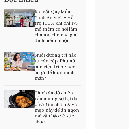
Ra mắt Quỹ Mầm
Xanh An Việt – Hỗ
trợ 100% chi phí IVF,
mở thêm cơ hội làm
cha mẹ cho các gia
đình hiếm muộn
Nuôi dưỡng trí não
từ căn bếp: Phụ nữ
làm việc trí óc nên
ăn gì để luôn minh
mẫn?
Thích ăn đồ chiên
rán nhưng sợ hại dạ
dày? Ghi nhớ ngay 7
mẹo này để ăn ngon
mà vẫn bảo vệ sức
khỏe