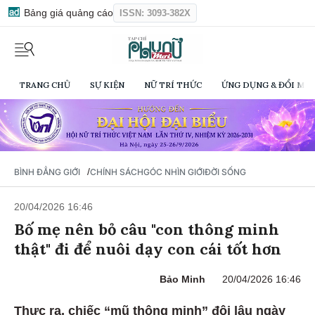
Bảng giá quảng cáo
ISSN: 3093-382X
TRANG CHỦ
SỰ KIỆN
NỮ TRÍ THỨC
ỨNG DỤNG & ĐỔI MỚI
/
BÌNH ĐẲNG GIỚI
CHÍNH SÁCH
GÓC NHÌN GIỚI
ĐỜI SỐNG
20/04/2026 16:46
Bố mẹ nên bỏ câu "con thông minh
thật" đi để nuôi dạy con cái tốt hơn
Bảo Minh
20/04/2026 16:46
Thực ra, chiếc “mũ thông minh” đội lâu ngày