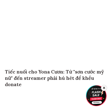
Tiếc nuối cho Yona Cươn: Từ "sơn cước mỹ
nữ" đến streamer phải hú hét để khều
donate
✕