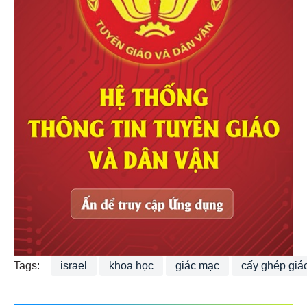
Tags:
israel
khoa học
giác mạc
cấy ghép giá