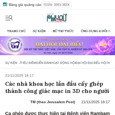
Bảng giá quảng cáo
ISSN: 3093-382X
TRANG CHỦ
SỰ KIỆN
NỮ TRÍ THỨC
ỨNG DỤNG & ĐỔI MỚI
/
SỰ KIỆN
TIÊU ĐIỂM
DIỄN ĐÀN
HOẠT ĐỘNG HỘI
ĐẠI HỘI ĐẠI BIỂU HỘI NỮ 
21/11/2025 18:17
Các nhà khoa học lần đầu cấy ghép
thành công giác mạc in 3D cho người
TM (theo Jerusalem Post)
21/11/2025 18:17
Ca ghép được thực hiện tại Bệnh viện Rambam