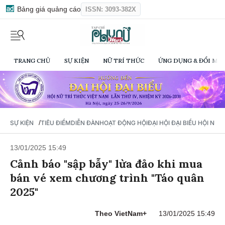
Bảng giá quảng cáo
ISSN: 3093-382X
TRANG CHỦ
SỰ KIỆN
NỮ TRÍ THỨC
ỨNG DỤNG & ĐỔI MỚI
/
SỰ KIỆN
TIÊU ĐIỂM
DIỄN ĐÀN
HOẠT ĐỘNG HỘI
ĐẠI HỘI ĐẠI BIỂU HỘI NỮ 
13/01/2025 15:49
Cảnh báo "sập bẫy" lừa đảo khi mua
bán vé xem chương trình "Táo quân
2025"
Theo VietNam+
13/01/2025 15:49