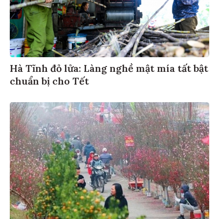
Hà Tĩnh đỏ lửa: Làng nghề mật mía tất bật
chuẩn bị cho Tết