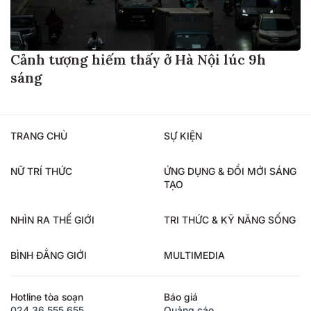
Cảnh tượng hiếm thấy ở Hà Nội lúc 9h
sáng
TRANG CHỦ
SỰ KIỆN
NỮ TRÍ THỨC
ỨNG DỤNG & ĐỔI MỚI SÁNG
TẠO
NHÌN RA THẾ GIỚI
TRI THỨC & KỸ NĂNG SỐNG
BÌNH ĐẲNG GIỚI
MULTIMEDIA
Hotline tòa soạn
Báo giá
024.36.555.655
Quảng cáo