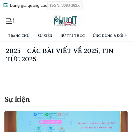
Bảng giá quảng cáo
ISSN: 3093-382X
TRANG CHỦ
SỰ KIỆN
NỮ TRÍ THỨC
ỨNG DỤNG & ĐỔI MỚI
2025 - CÁC BÀI VIẾT VỀ 2025, TIN
TỨC 2025
Sự kiện