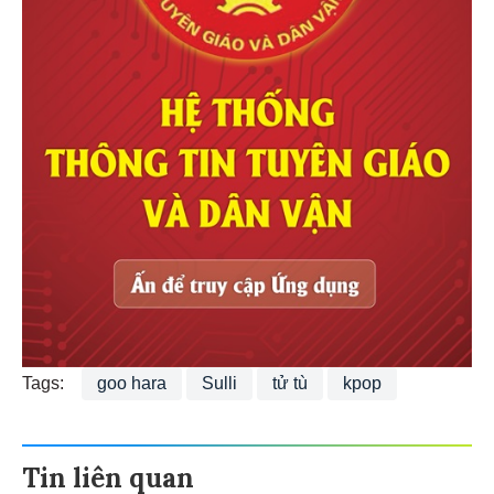
Tags:
goo hara
Sulli
tử tù
kpop
Tin liên quan