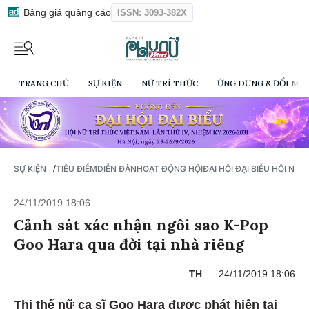
Bảng giá quảng cáo
ISSN: 3093-382X
TRANG CHỦ
SỰ KIỆN
NỮ TRÍ THỨC
ỨNG DỤNG & ĐỔI MỚI
/
SỰ KIỆN
TIÊU ĐIỂM
DIỄN ĐÀN
HOẠT ĐỘNG HỘI
ĐẠI HỘI ĐẠI BIỂU HỘI NỮ 
24/11/2019 18:06
Cảnh sát xác nhận ngôi sao K-Pop
Goo Hara qua đời tại nhà riêng
TH
24/11/2019 18:06
Thi thể nữ ca sĩ Goo Hara được phát hiện tại