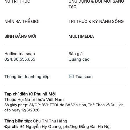
NỮ TRÍ THỨC
ỨNG DỤNG & ĐỔI MỚI SÁNG
TẠO
NHÌN RA THẾ GIỚI
TRI THỨC & KỸ NĂNG SỐNG
BÌNH ĐẲNG GIỚI
MULTIMEDIA
Hotline tòa soạn
Báo giá
024.36.555.655
Quảng cáo
Thông tin doanh nghiệp
Tòa soạn
Tạp chí điện tử Phụ nữ Mới
Thuộc Hội Nữ trí thức Việt Nam
Số giấy phép: 81/GP-BVHTTDL do Bộ Văn Hóa, Thể Thao và Du Lịch
cấp ngày 12/6/2026.
Tổng biên tập:
Chu Thị Thu Hằng
Địa chỉ:
94 Nguyễn Hy Quang, phường Đống Đa, Hà Nội.