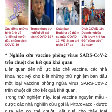
Xúc động những
Trump thực sự
Quán bar
Dịch COVID-19:
hình ảnh về
nghĩ gì về đại
Buddha có thêm
Doanh nghiệp
'chiến sĩ' tuyến
dịch COVID-19?
ca mắc COVID-
Việt lưu ý khi Ấn
đầu chống dịch
19, Việt Nam ghi
Độ "đóng cửa"
COVID-19
nhận 237 ca
21 ngày
* Nghiên cứu vaccine phòng virus SARS-CoV-2
trên chuột cho kết quả khả quan
Liên quan đến nỗ lực bào chế vaccine, các nhà
khoa học Mỹ cho biết những thử nghiệm ban đầu
một loại vaccine phòng ngừa virus SARS-CoV-2
trên chuột đã cho kết quả khả quan.
Trong thử nghiệm này, loại vaccine nguyên mẫu -
được các nhà nghiên cứu gọi là PittCoVacc - được
đưa vào cơ thể chuột. Kết quả cho thấy loại