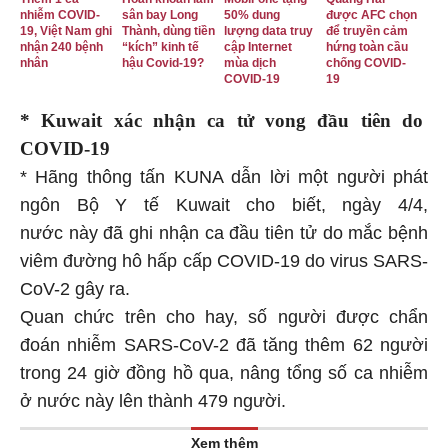
nhiễm COVID-
sân bay Long
50% dung
được AFC chọn
19, Việt Nam ghi
Thành, dùng tiền
lượng data truy
để truyền cảm
nhận 240 bệnh
“kích” kinh tế
cập Internet
hứng toàn cầu
nhân
hậu Covid-19?
mùa dịch
chống COVID-
COVID-19
19
* Kuwait xác nhận ca tử vong đầu tiên do
COVID-19
* Hãng thông tấn KUNA dẫn lời một người phát
ngôn Bộ Y tế Kuwait cho biết, ngày 4/4,
nước này đã ghi nhận ca đầu tiên tử do mắc bệnh
viêm đường hô hấp cấp COVID-19 do virus SARS-
CoV-2 gây ra.
Quan chức trên cho hay, số người được chẩn
đoán nhiễm SARS-CoV-2 đã tăng thêm 62 người
trong 24 giờ đồng hồ qua, nâng tổng số ca nhiễm
ở nước này lên thành 479 người.
Xem thêm