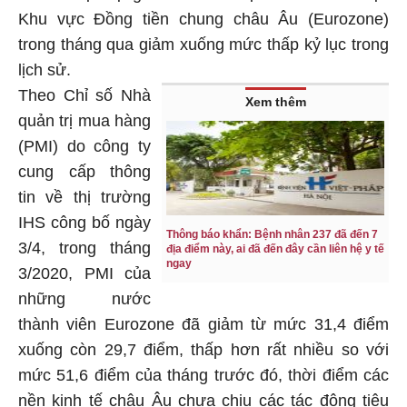
Khu vực Đồng tiền chung châu Âu (Eurozone)
trong tháng qua giảm xuống mức thấp kỷ lục trong
lịch sử.
Theo Chỉ số Nhà
Xem thêm
quản trị mua hàng
(PMI) do công ty
cung cấp thông
tin về thị trường
IHS công bố ngày
Thông báo khẩn: Bệnh nhân 237 đã đến 7
3/4, trong tháng
địa điểm này, ai đã đến đây cần liên hệ y tế
ngay
3/2020, PMI của
những nước
thành viên Eurozone đã giảm từ mức 31,4 điểm
xuống còn 29,7 điểm, thấp hơn rất nhiều so với
mức 51,6 điểm của tháng trước đó, thời điểm các
nền kinh tế châu Âu chưa chịu các tác động tiêu