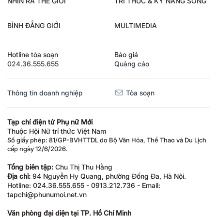
NHÌN RA THẾ GIỚI
TRI THỨC & KỸ NĂNG SỐNG
BÌNH ĐẲNG GIỚI
MULTIMEDIA
Hotline tòa soạn
Báo giá
024.36.555.655
Quảng cáo
Thông tin doanh nghiệp
Tòa soạn
Tạp chí điện tử Phụ nữ Mới
Thuộc Hội Nữ trí thức Việt Nam
Số giấy phép: 81/GP-BVHTTDL do Bộ Văn Hóa, Thể Thao và Du Lịch
cấp ngày 12/6/2026.
Tổng biên tập:
Chu Thị Thu Hằng
Địa chỉ:
94 Nguyễn Hy Quang, phường Đống Đa, Hà Nội.
Hotline: 024.36.555.655 - 0913.212.736 - Email:
tapchi@phunumoi.net.vn
Văn phòng đại diện tại TP. Hồ Chí Minh