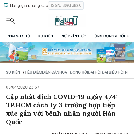
Bảng giá quảng cáo
ISSN: 3093-382X
TRANG CHỦ
SỰ KIỆN
NỮ TRÍ THỨC
ỨNG DỤNG & ĐỔI MỚI
/
SỰ KIỆN
TIÊU ĐIỂM
DIỄN ĐÀN
HOẠT ĐỘNG HỘI
ĐẠI HỘI ĐẠI BIỂU HỘI NỮ 
03/04/2020 23:57
Cập nhật dịch COVID-19 ngày 4/4:
TP.HCM cách ly 3 trường hợp tiếp
xúc gần với bệnh nhân người Hàn
Quốc