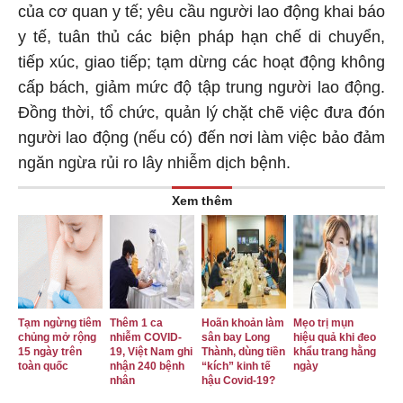
của cơ quan y tế; yêu cầu người lao động khai báo
y tế, tuân thủ các biện pháp hạn chế di chuyển,
tiếp xúc, giao tiếp; tạm dừng các hoạt động không
cấp bách, giảm mức độ tập trung người lao động.
Đồng thời, tổ chức, quản lý chặt chẽ việc đưa đón
người lao động (nếu có) đến nơi làm việc bảo đảm
ngăn ngừa rủi ro lây nhiễm dịch bệnh.
Xem thêm
Tạm ngừng tiêm
Thêm 1 ca
Hoãn khoản làm
Mẹo trị mụn
chủng mở rộng
nhiễm COVID-
sân bay Long
hiệu quả khi đeo
15 ngày trên
19, Việt Nam ghi
Thành, dùng tiền
khẩu trang hằng
toàn quốc
nhận 240 bệnh
“kích” kinh tế
ngày
nhân
hậu Covid-19?