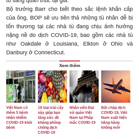
tù sang quản thúc tại gia.
Bộ trưởng Barr cho biết theo sắc lệnh khẩn cấp
của ông, BOP sẽ ưu tiên thả những tù nhân dễ bị
tổn thương tại các nhà tù đang chịu ảnh hưởng
nặng nề do dịch COVID-19, bao gồm các nhà tù
như Oakdale ở Louisiana, Elkton ở Ohio và
Danbury ở Connecticut.
Xem thêm
Việt Nam có
10 loại trái cây
Nhân viên Đại
Bất chấp dịch
thêm 5 bệnh
này giúp bạn
sứ quán Việt
COVID-19, Việt
nhân nhiễm
tăng sức đề
Nam tại Pháp
Nam xuất hiện
COVID-19 khỏi
kháng phòng
mắc COVID-19
hãng hàng
bệnh
chống dịch
không mới
COVID-19