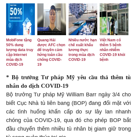
MobiFone tặng
Quang Hải
Nhiều nước hạn
Việt Nam có
50% dung
được AFC chọn
chế xuất khẩu
thêm 5 bệnh
lượng data truy
để truyền cảm
lương thực
nhân nhiễm
cập Internet
hứng toàn cầu
trong mùa dịch
COVID-19 khỏi
mùa dịch
chống COVID-
COVID-19
bệnh
COVID-19
19
* Bộ trưởng Tư pháp Mỹ yêu cầu thả thêm tù
nhân do dịch COVID-19
Bộ trưởng Tư pháp Mỹ William Barr ngày 3/4 cho
biết Cục Nhà tù liên bang (BOP) đang đối mặt với
các tình huống khẩn cấp do sự lây lan nhanh
chóng của COVID-19, qua đó cho phép BOP bắt
đầu chuyển thêm nhiều tù nhân bị giam giữ trong