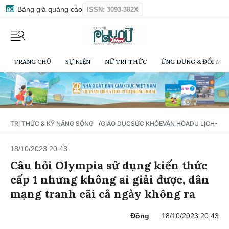
Bảng giá quảng cáo
ISSN: 3093-382X
TRANG CHỦ
SỰ KIỆN
NỮ TRÍ THỨC
ỨNG DỤNG & ĐỔI MỚI
/
TRI THỨC & KỸ NĂNG SỐNG
GIÁO DỤC
SỨC KHỎE
VĂN HÓA
DU LỊCH- Ẩ
18/10/2023 20:43
Câu hỏi Olympia sử dụng kiến thức
cấp 1 nhưng không ai giải được, dân
mạng tranh cãi cả ngày không ra
Đông
18/10/2023 20:43