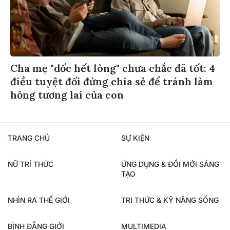
Cha mẹ "dốc hết lòng" chưa chắc đã tốt: 4
điều tuyệt đối đừng chia sẻ để tránh làm
hỏng tương lai của con
TRANG CHỦ
SỰ KIỆN
NỮ TRÍ THỨC
ỨNG DỤNG & ĐỔI MỚI SÁNG
TẠO
NHÌN RA THẾ GIỚI
TRI THỨC & KỸ NĂNG SỐNG
BÌNH ĐẲNG GIỚI
MULTIMEDIA