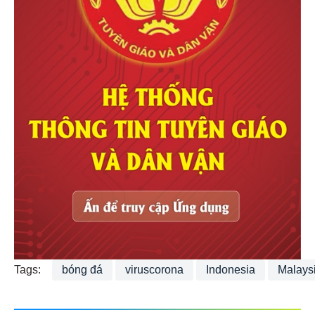
Tags:
bóng đá
viruscorona
Indonesia
Malays