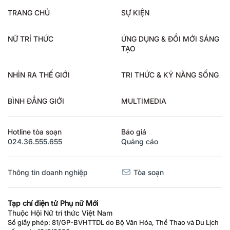
TRANG CHỦ
SỰ KIỆN
NỮ TRÍ THỨC
ỨNG DỤNG & ĐỔI MỚI SÁNG
TẠO
NHÌN RA THẾ GIỚI
TRI THỨC & KỸ NĂNG SỐNG
BÌNH ĐẲNG GIỚI
MULTIMEDIA
Hotline tòa soạn
Báo giá
024.36.555.655
Quảng cáo
Thông tin doanh nghiệp
Tòa soạn
Tạp chí điện tử Phụ nữ Mới
Thuộc Hội Nữ trí thức Việt Nam
Số giấy phép: 81/GP-BVHTTDL do Bộ Văn Hóa, Thể Thao và Du Lịch