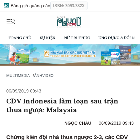
Bảng giá quảng cáo
ISSN: 3093-382X
TRANG CHỦ
SỰ KIỆN
NỮ TRÍ THỨC
ỨNG DỤNG & ĐỔI MỚI
/
MULTIMEDIA
ẢNH
VIDEO
06/09/2019 09:43
CĐV Indonesia làm loạn sau trận
thua ngược Malaysia
NGỌC CHÂU
06/09/2019 09:43
Chứng kiến đội nhà thua ngược 2-3, các CĐV