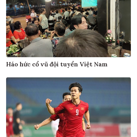
Háo hức cổ vũ đội tuyển Việt Nam