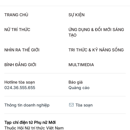
TRANG CHỦ
SỰ KIỆN
NỮ TRÍ THỨC
ỨNG DỤNG & ĐỔI MỚI SÁNG
TẠO
NHÌN RA THẾ GIỚI
TRI THỨC & KỸ NĂNG SỐNG
BÌNH ĐẲNG GIỚI
MULTIMEDIA
Hotline tòa soạn
Báo giá
024.36.555.655
Quảng cáo
Thông tin doanh nghiệp
Tòa soạn
Tạp chí điện tử Phụ nữ Mới
Thuộc Hội Nữ trí thức Việt Nam