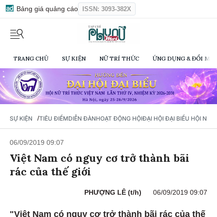
Bảng giá quảng cáo
ISSN: 3093-382X
TRANG CHỦ
SỰ KIỆN
NỮ TRÍ THỨC
ỨNG DỤNG & ĐỔI MỚI
/
SỰ KIỆN
TIÊU ĐIỂM
DIỄN ĐÀN
HOẠT ĐỘNG HỘI
ĐẠI HỘI ĐẠI BIỂU HỘI NỮ 
06/09/2019 09:07
Việt Nam có nguy cơ trở thành bãi
rác của thế giới
PHƯỢNG LÊ (t/h)
06/09/2019 09:07
"Việt Nam có nguy cơ trở thành bãi rác của thế