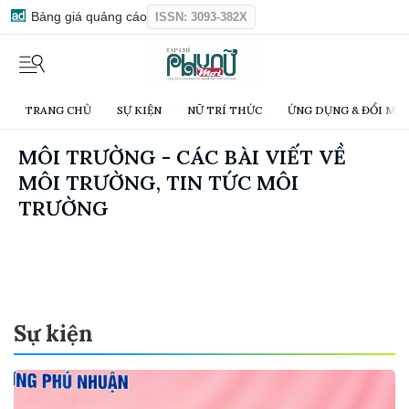
Bảng giá quảng cáo
ISSN: 3093-382X
TRANG CHỦ
SỰ KIỆN
NỮ TRÍ THỨC
ỨNG DỤNG & ĐỔI MỚI
MÔI TRƯỜNG - CÁC BÀI VIẾT VỀ
MÔI TRƯỜNG, TIN TỨC MÔI
TRƯỜNG
Sự kiện