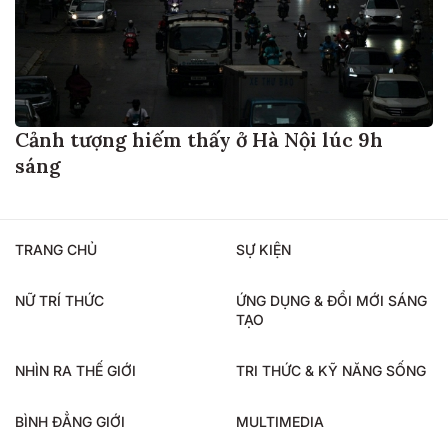
Cảnh tượng hiếm thấy ở Hà Nội lúc 9h
sáng
TRANG CHỦ
SỰ KIỆN
NỮ TRÍ THỨC
ỨNG DỤNG & ĐỔI MỚI SÁNG
TẠO
NHÌN RA THẾ GIỚI
TRI THỨC & KỸ NĂNG SỐNG
BÌNH ĐẲNG GIỚI
MULTIMEDIA