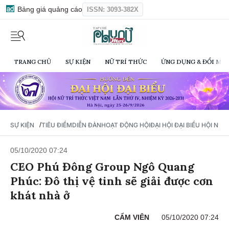
Bảng giá quảng cáo
ISSN: 3093-382X
TRANG CHỦ
SỰ KIỆN
NỮ TRÍ THỨC
ỨNG DỤNG & ĐỔI MỚI
/
SỰ KIỆN
TIÊU ĐIỂM
DIỄN ĐÀN
HOẠT ĐỘNG HỘI
ĐẠI HỘI ĐẠI BIỂU HỘI NỮ 
05/10/2020 07:24
CEO Phú Đông Group Ngô Quang
Phúc: Đô thị vệ tinh sẽ giải được cơn
khát nhà ở
CẨM VIÊN
05/10/2020 07:24