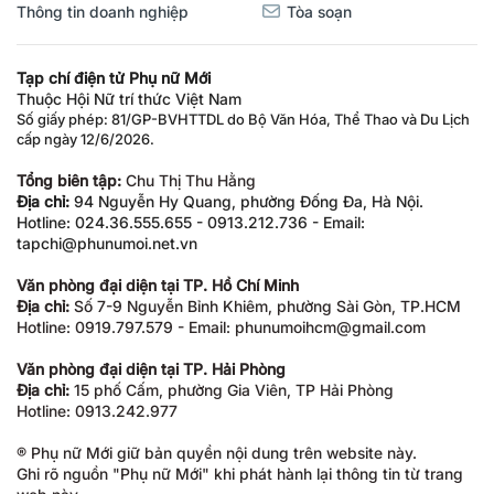
Thông tin doanh nghiệp
Tòa soạn
Tạp chí điện tử Phụ nữ Mới
Thuộc Hội Nữ trí thức Việt Nam
Số giấy phép: 81/GP-BVHTTDL do Bộ Văn Hóa, Thể Thao và Du Lịch
cấp ngày 12/6/2026.
Tổng biên tập:
Chu Thị Thu Hằng
Địa chỉ:
94 Nguyễn Hy Quang, phường Đống Đa, Hà Nội.
Hotline: 024.36.555.655 - 0913.212.736 - Email:
tapchi@phunumoi.net.vn
Văn phòng đại diện tại TP. Hồ Chí Minh
Địa chỉ:
Số 7-9 Nguyễn Bỉnh Khiêm, phường Sài Gòn, TP.HCM
Hotline: 0919.797.579 - Email: phunumoihcm@gmail.com
Văn phòng đại diện tại TP. Hải Phòng
Địa chỉ:
15 phố Cấm, phường Gia Viên, TP Hải Phòng
Hotline: 0913.242.977
® Phụ nữ Mới giữ bản quyền nội dung trên website này.
Ghi rõ nguồn "Phụ nữ Mới" khi phát hành lại thông tin từ trang
web này.