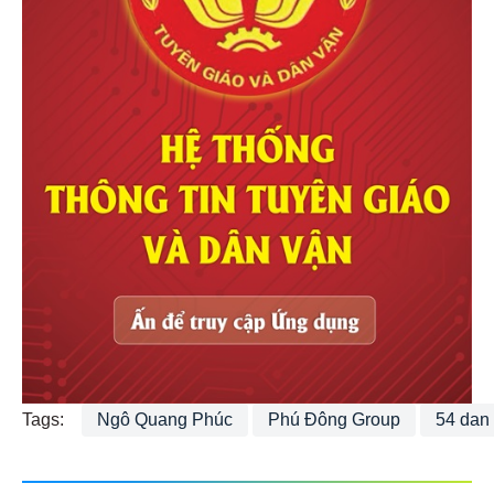
Tags:
Ngô Quang Phúc
Phú Đông Group
54 dan 