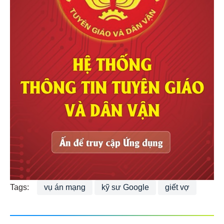
Tags:
vụ án mạng
kỹ sư Google
giết vợ