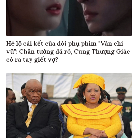
Hé lộ cái kết của đôi phụ phim "Vân chi
vũ": Chân tướng đã rõ, Cung Thượng Giác
có ra tay giết vợ?