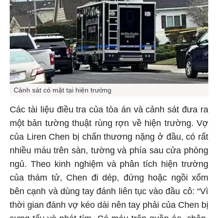
Cảnh sát có mặt tại hiện trường
Các tài liệu điều tra của tòa án và cảnh sát đưa ra
một bản tường thuật rùng rợn về hiện trường. Vợ
của Liren Chen bị chấn thương nặng ở đầu, có rất
nhiều máu trên sàn, tường và phía sau cửa phòng
ngủ. Theo kinh nghiệm và phân tích hiện trường
của thám tử, Chen đi dép, đứng hoặc ngồi xổm
bên cạnh và dùng tay đánh liên tục vào đầu cô: “Vì
thời gian đánh vợ kéo dài nên tay phải của Chen bị
sưng tấy và phát tím. Có máu trên quần áo, chân,