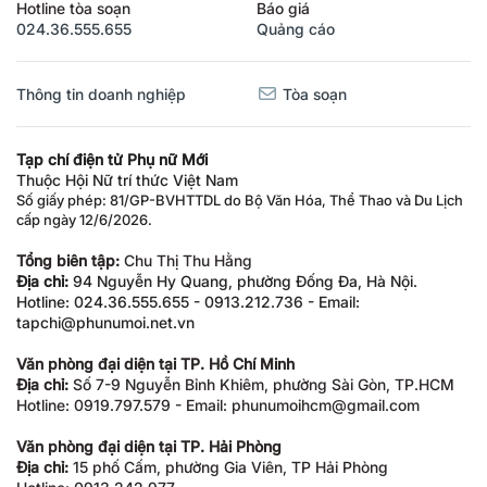
Hotline tòa soạn
Báo giá
024.36.555.655
Quảng cáo
Thông tin doanh nghiệp
Tòa soạn
Tạp chí điện tử Phụ nữ Mới
Thuộc Hội Nữ trí thức Việt Nam
Số giấy phép: 81/GP-BVHTTDL do Bộ Văn Hóa, Thể Thao và Du Lịch
cấp ngày 12/6/2026.
Tổng biên tập:
Chu Thị Thu Hằng
Địa chỉ:
94 Nguyễn Hy Quang, phường Đống Đa, Hà Nội.
Hotline: 024.36.555.655 - 0913.212.736 - Email:
tapchi@phunumoi.net.vn
Văn phòng đại diện tại TP. Hồ Chí Minh
Địa chỉ:
Số 7-9 Nguyễn Bỉnh Khiêm, phường Sài Gòn, TP.HCM
Hotline: 0919.797.579 - Email: phunumoihcm@gmail.com
Văn phòng đại diện tại TP. Hải Phòng
Địa chỉ:
15 phố Cấm, phường Gia Viên, TP Hải Phòng
Hotline: 0913.242.977