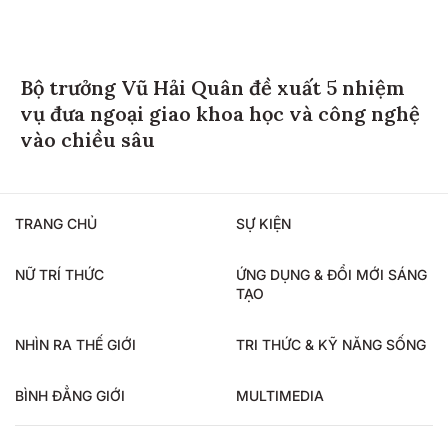
Bộ trưởng Vũ Hải Quân đề xuất 5 nhiệm
vụ đưa ngoại giao khoa học và công nghệ
vào chiều sâu
TRANG CHỦ
SỰ KIỆN
NỮ TRÍ THỨC
ỨNG DỤNG & ĐỔI MỚI SÁNG
TẠO
NHÌN RA THẾ GIỚI
TRI THỨC & KỸ NĂNG SỐNG
BÌNH ĐẲNG GIỚI
MULTIMEDIA