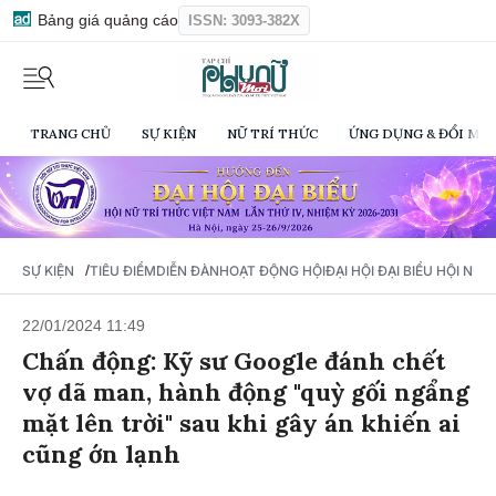
Bảng giá quảng cáo
ISSN: 3093-382X
TRANG CHỦ
SỰ KIỆN
NỮ TRÍ THỨC
ỨNG DỤNG & ĐỔI MỚI
/
SỰ KIỆN
TIÊU ĐIỂM
DIỄN ĐÀN
HOẠT ĐỘNG HỘI
ĐẠI HỘI ĐẠI BIỂU HỘI NỮ 
22/01/2024 11:49
Chấn động: Kỹ sư Google đánh chết
vợ dã man, hành động "quỳ gối ngẩng
mặt lên trời" sau khi gây án khiến ai
cũng ớn lạnh