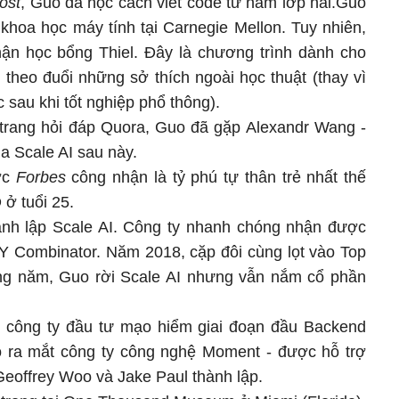
ost
, Guo đã học cách viết code từ năm lớp hai.Guo
khoa học máy tính tại Carnegie Mellon. Tuy nhiên,
ận học bổng Thiel. Đây là chương trình dành cho
 theo đuổi những sở thích ngoài học thuật (thay vì
c sau khi tốt nghiệp phổ thông).
o trang hỏi đáp Quora, Guo đã gặp Alexandr Wang -
a Scale AI sau này.
ợc
Forbes
công nhận là tỷ phú tự thân trẻ nhất thế
D ở tuổi 25.
h lập Scale AI. Công ty nhanh chóng nhận được
ỹ Y Combinator. Năm 2018, cặp đôi cùng lọt vào Top
ng năm, Guo rời Scale AI nhưng vẫn nắm cổ phần
 công ty đầu tư mạo hiểm giai đoạn đầu Backend
ô ra mắt công ty công nghệ Moment - được hỗ trợ
Geoffrey Woo và Jake Paul thành lập.