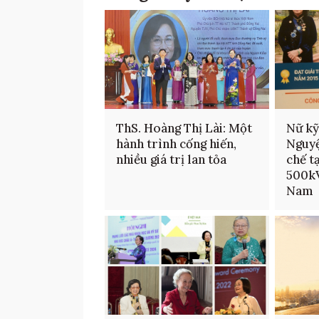
ThS. Hoàng Thị Lài: Một
Nữ kỹ
hành trình cống hiến,
Nguyệ
nhiều giá trị lan tỏa
chế t
500kV
Nam