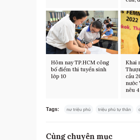
Hôm nay TP.HCM công
Khai 
bố điểm thi tuyển sinh
Thượn
lớp 10
cầu 2
nước 
nêu 4
Tags:
nư triệu phú
triệu phú tự thân
Cùng chuyên mục