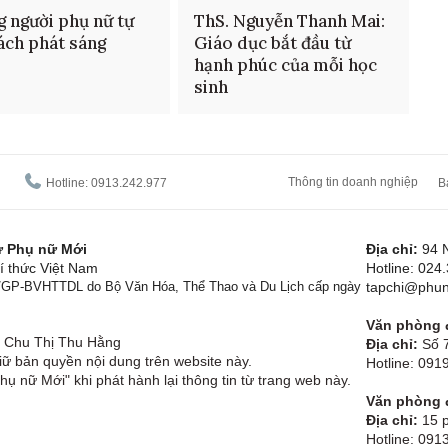
 người phụ nữ tự
ThS. Nguyễn Thanh Mai:
ách phát sáng
Giáo dục bắt đầu từ
hạnh phúc của mỗi học
sinh
Thông tin doanh nghiệp
Hotline: 0913.242.977
B
tử Phụ nữ Mới
Địa chỉ:
94 
í thức Việt Nam
Hotline: 024
1/GP-BVHTTDL do Bộ Văn Hóa, Thể Thao và Du Lịch cấp ngày
tapchi@phun
Văn phòng đ
Chu Thị Thu Hằng
Địa chỉ:
Số 7
ữ bản quyền nội dung trên website này.
Hotline: 09
hụ nữ Mới" khi phát hành lại thông tin từ trang web này.
Văn phòng đ
Địa chỉ:
15 p
Hotline: 091