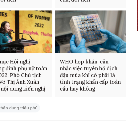
mạc Hội nghị
WHO họp khẩn, cân
g đỉnh phụ nữ toàn
nhắc việc tuyên bố dịch
022: Phó Chủ tịch
đậu mùa khỉ có phải là
Võ Thị Ánh Xuân
tình trạng khẩn cấp toàn
 nội dung kiến nghị
cầu hay không
chân dung triệu phú