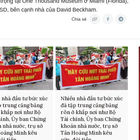
trọng tại One Thousand Museum ở Miami (Florida),
u USD, bên cạnh nhà của David Beckham.
Chia sẻ
 nhà đầu tư bức xúc
Nhiều nhà đầu tư bức xúc
p trung căng băng
đã tập trung căng băng
 khắp nơi như Bộ
rôn ở khắp nơi như Bộ
hính, Ủy ban Chứng
Tài chính, Ủy ban Chứng
 nhà nước, trụ sở
khoán nhà nước, trụ sở
Hoàng Minh kêu
Tân Hoàng Minh kêu
òi tiền
cứu, đòi tiền