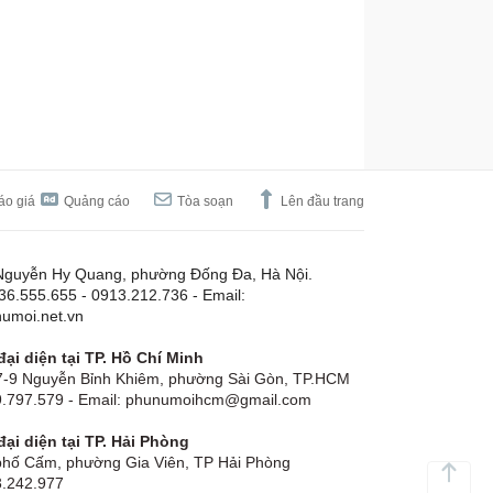
áo giá
Quảng cáo
Tòa soạn
Lên đầu trang
Nguyễn Hy Quang, phường Đống Đa, Hà Nội.
.36.555.655 - 0913.212.736 - Email:
umoi.net.vn
ại diện tại TP. Hồ Chí Minh
-9 Nguyễn Bỉnh Khiêm, phường Sài Gòn, TP.HCM
19.797.579 - Email: phunumoihcm@gmail.com
ại diện tại TP. Hải Phòng
hố Cấm, phường Gia Viên, TP Hải Phòng
3.242.977