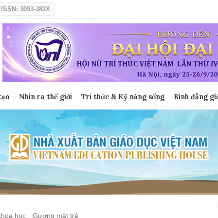
ISSN: 3093-382X
tạo
Nhìn ra thế giới
Tri thức & Kỹ năng sống
Bình đẳng gi
khoa học
Gương mặt trẻ