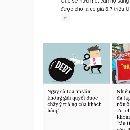
Guo sở hữu một căn hộ sang 
được cho là có giá 6,7 triệ
Ngay cả tòa án vẫn
Nhiều
không giải quyết được
đã tậ
chây ỳ trả nợ của khách
rôn ở
hàng
Tài c
khoán
Tân 
cứu, đ