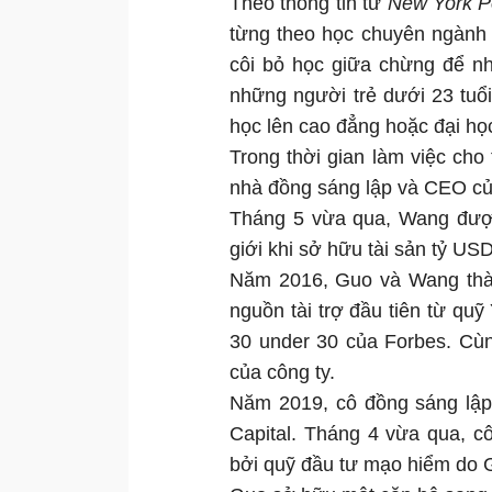
Theo thông tin từ
New York P
từng theo học chuyên ngành 
côi bỏ học giữa chừng để nh
những người trẻ dưới 23 tuổi
học lên cao đẳng hoặc đại họ
Trong thời gian làm việc ch
nhà đồng sáng lập và CEO củ
Tháng 5 vừa qua, Wang đư
giới khi sở hữu tài sản tỷ US
Năm 2016, Guo và Wang thàn
nguồn tài trợ đầu tiên từ qu
30 under 30 của Forbes. Cù
của công ty.
Năm 2019, cô đồng sáng lập
Capital. Tháng 4 vừa qua, c
bởi quỹ đầu tư mạo hiểm do 