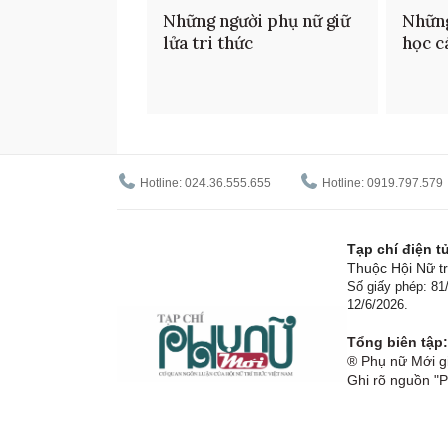
Những người phụ nữ giữ
Những
lửa tri thức
học c
Hotline: 024.36.555.655
Hotline: 0919.797.579
Tạp chí điện 
Thuộc Hội Nữ tr
Số giấy phép: 8
12/6/2026.
Tổng biên tập:
® Phụ nữ Mới gi
Ghi rõ nguồn "P