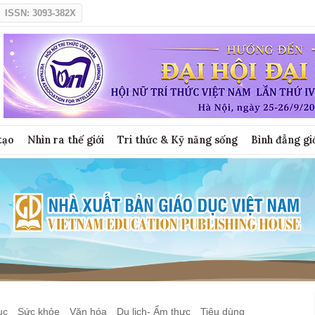
ISSN: 3093-382X
tạo
Nhìn ra thế giới
Tri thức & Kỹ năng sống
Bình đẳng gi
ục
Sức khỏe
Văn hóa
Du lịch- Ẩm thực
Tiêu dùng