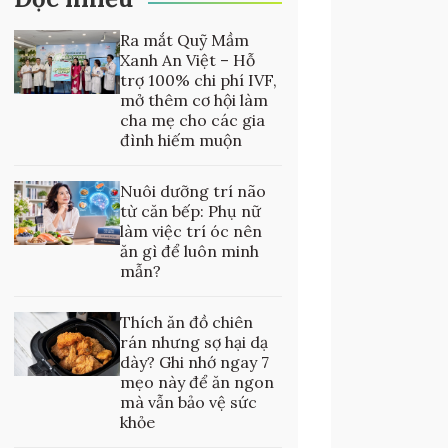
Ra mắt Quỹ Mầm
Xanh An Việt – Hỗ
trợ 100% chi phí IVF,
mở thêm cơ hội làm
cha mẹ cho các gia
đình hiếm muộn
Nuôi dưỡng trí não
từ căn bếp: Phụ nữ
làm việc trí óc nên
ăn gì để luôn minh
mẫn?
Thích ăn đồ chiên
rán nhưng sợ hại dạ
dày? Ghi nhớ ngay 7
mẹo này để ăn ngon
mà vẫn bảo vệ sức
khỏe