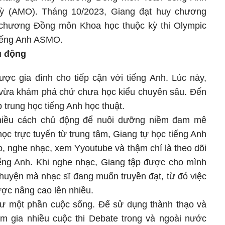
kỳ (AMO). Tháng 10/2023, Giang đạt huy chương
chương Đồng môn Khoa học thuộc kỳ thi Olympic
Tiếng Anh ASMO.
ủ động
ược gia đình cho tiếp cận với tiếng Anh. Lúc này,
 vừa khám phá chứ chưa học kiểu chuyên sâu. Đến
 trung học tiếng Anh học thuật.
hiều cách chủ động để nuôi dưỡng niềm đam mê
ọc trực tuyến từ trung tâm, Giang tự học tiếng Anh
o, nghe nhạc, xem Yyoutube và thậm chí là theo dõi
iếng Anh. Khi nghe nhạc, Giang tập được cho mình
huyện mà nhạc sĩ đang muốn truyền đạt, từ đó việc
ợc nâng cao lên nhiều.
hư một phần cuộc sống. Để sử dụng thành thạo và
am gia nhiều cuộc thi Debate trong và ngoài nước