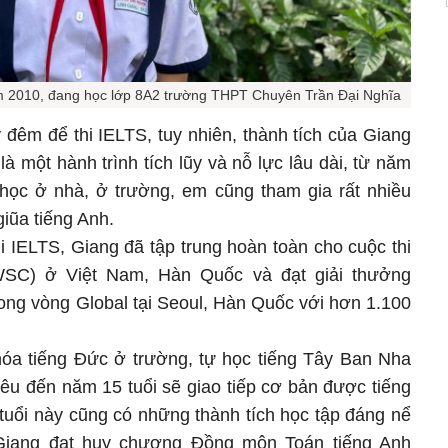
m 2010, đang học lớp 8A2 trường THPT Chuyên Trần Đại Nghĩa
đêm để thi IELTS, tuy nhiên, thành tích của Giang
là một hành trình tích lũy và nỗ lực lâu dài, từ năm
c học ở nhà, ở trường, em cũng tham gia rất nhiều
giũa tiếng Anh.
i IELTS, Giang đã tập trung hoàn toàn cho cuộc thi
WSC) ở Việt Nam, Hàn Quốc và đạt giải thưởng
rong vòng Global tại Seoul, Hàn Quốc với hơn 1.100
óa tiếng Đức ở trường, tự học tiếng Tây Ban Nha
iêu đến năm 15 tuổi sẽ giao tiếp cơ bản được tiếng
 tuổi này cũng có những thành tích học tập đáng nể
 Giang đạt huy chương Đồng môn Toán tiếng Anh