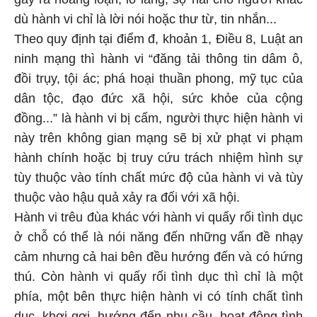
dù hành vi chỉ là lời nói hoặc thư từ, tin nhắn...
Theo quy định tại điểm đ, khoản 1, Điều 8, Luật an
ninh mạng thì hành vi “đăng tải thông tin dâm ô,
đồi trụy, tội ác; phá hoại thuần phong, mỹ tục của
dân tộc, đạo đức xã hội, sức khỏe của cộng
đồng...” là hành vi bị cấm, người thực hiện hành vi
này trên không gian mạng sẽ bị xử phạt vi phạm
hành chính hoặc bị truy cứu trách nhiệm hình sự
tùy thuộc vào tính chất mức độ của hành vi và tùy
thuộc vào hậu quả xảy ra đối với xã hội.
Hành vi trêu đùa khác với hành vi quấy rối tình dục
ở chỗ có thể là nói năng đến những vấn đề nhạy
cảm nhưng cả hai bên đều hướng đến và có hứng
thú. Còn hành vi quấy rối tình dục thì chỉ là một
phía, một bên thực hiện hành vi có tính chất tình
dục, khơi gợi, hướng đến nhu cầu, hoạt động tình