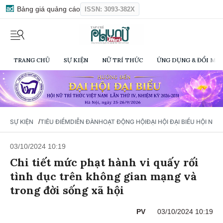
Bảng giá quảng cáo
ISSN: 3093-382X
TRANG CHỦ
SỰ KIỆN
NỮ TRÍ THỨC
ỨNG DỤNG & ĐỔI MỚI
/
SỰ KIỆN
TIÊU ĐIỂM
DIỄN ĐÀN
HOẠT ĐỘNG HỘI
ĐẠI HỘI ĐẠI BIỂU HỘI NỮ 
03/10/2024 10:19
Chi tiết mức phạt hành vi quấy rối
tình dục trên không gian mạng và
trong đời sống xã hội
PV
03/10/2024 10:19