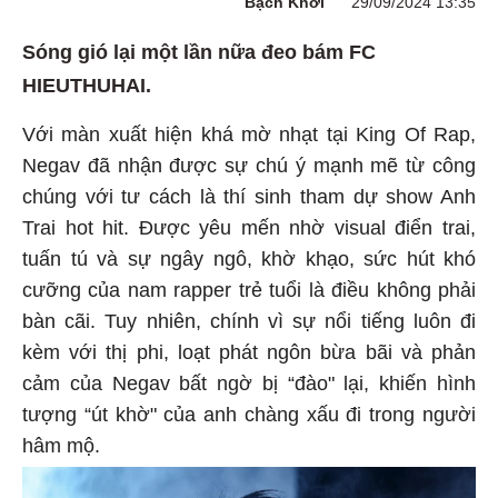
Bạch Khởi
29/09/2024 13:35
Sóng gió lại một lần nữa đeo bám FC
HIEUTHUHAI.
Với màn xuất hiện khá mờ nhạt tại King Of Rap,
Negav đã nhận được sự chú ý mạnh mẽ từ công
chúng với tư cách là thí sinh tham dự show Anh
Trai hot hit. Được yêu mến nhờ visual điển trai,
tuấn tú và sự ngây ngô, khờ khạo, sức hút khó
cưỡng của nam rapper trẻ tuổi là điều không phải
bàn cãi. Tuy nhiên, chính vì sự nổi tiếng luôn đi
kèm với thị phi, loạt phát ngôn bừa bãi và phản
cảm của Negav bất ngờ bị “đào" lại, khiến hình
tượng “út khờ" của anh chàng xấu đi trong người
hâm mộ.