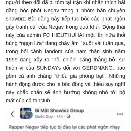
người theo dõi đã bị tóm tại trận khi nhấn thích bài
đăng bóc phốt Negav trong 1 nhóm bàn chuyện
showbiz. Bài đăng này tiếp tục bóc các phát ngôn
gây tranh cãi của Negav trong quá khứ. Động thái
này của admin FC HIEUTHUHAI một lần nữa thổi
bùng “ngọn lửa" đang cháy âm ỉ suốt vài tuần qua,
trong bối cảnh fandom của nam thần sinh năm
1999 đang xảy ra “nội chiến" căng thẳng bởi sự
thiên vị của SUNDAYs đối với GERDNANG, bao
gồm cả anh chàng “thiếu gia phông bạt". Những
hành động được cho là bốc đồng và thiếu suy nghĩ
này chắc chắn sẽ ảnh hưởng không nhỏ tới bộ
mặt của cả fanclub.