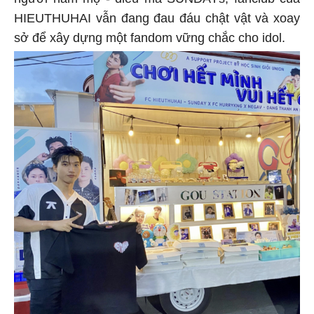
người hâm mộ - điều mà SUNDAYs, fanclub của
HIEUTHUHAI vẫn đang đau đáu chật vật và xoay
sở để xây dựng một fandom vững chắc cho idol.