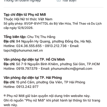
Thông tin doanh nghiệp
Tòa soạn
Tạp chí điện tử Phụ nữ Mới
Thuộc Hội Nữ trí thức Việt Nam
Số giấy phép: 81/GP-BVHTTDL do Bộ Văn Hóa, Thể Thao và Du Lịch
cấp ngày 12/6/2026.
Tổng biên tập:
Chu Thị Thu Hằng
Địa chỉ:
94 Nguyễn Hy Quang, phường Đống Đa, Hà Nội.
Hotline: 024.36.555.655 - 0913.212.736 - Email:
tapchi@phunumoi.net.vn
Văn phòng đại diện tại TP. Hồ Chí Minh
Địa chỉ:
Số 7-9 Nguyễn Bỉnh Khiêm, phường Sài Gòn, TP.HCM
Hotline: 0919.797.579 - Email: phunumoihcm@gmail.com
Văn phòng đại diện tại TP. Hải Phòng
Địa chỉ:
15 phố Cấm, phường Gia Viên, TP Hải Phòng
Hotline: 0913.242.977
® Phụ nữ Mới giữ bản quyền nội dung trên website này.
Ghi rõ nguồn "Phụ nữ Mới" khi phát hành lại thông tin từ trang
web này.