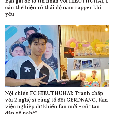
Bạn gái để lộ tin nhắn với HIEUTHUHAI, 1
câu thể hiện rõ thái độ nam rapper khi
yêu
Nội chiến FC HIEUTHUHAI: Tranh chấp
với 2 nghệ sĩ cùng tổ đội GERDNANG, làm
việc nghiệp dư khiến fan mới - cũ “tan
đàn xẻ nghé”