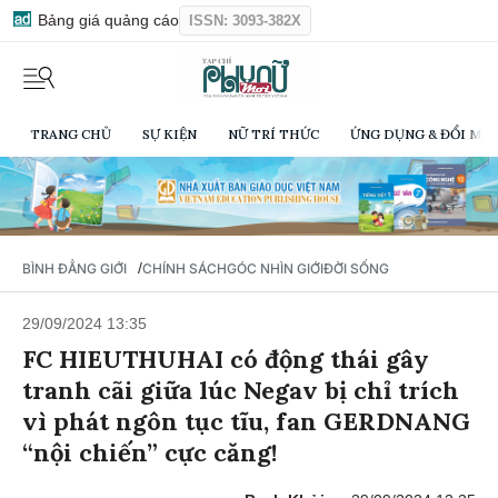
Bảng giá quảng cáo
ISSN: 3093-382X
TRANG CHỦ
SỰ KIỆN
NỮ TRÍ THỨC
ỨNG DỤNG & ĐỔI MỚI
/
BÌNH ĐẲNG GIỚI
CHÍNH SÁCH
GÓC NHÌN GIỚI
ĐỜI SỐNG
29/09/2024 13:35
FC HIEUTHUHAI có động thái gây
tranh cãi giữa lúc Negav bị chỉ trích
vì phát ngôn tục tĩu, fan GERDNANG
“nội chiến” cực căng!