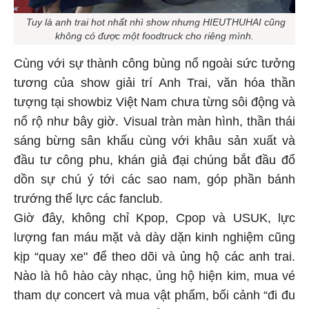
Tuy là anh trai hot nhất nhì show nhưng HIEUTHUHAI cũng
không có được một foodtruck cho riêng mình.
Cùng với sự thành công bùng nổ ngoài sức tưởng
tương của show giải trí Anh Trai, văn hóa thần
tượng tại showbiz Việt Nam chưa từng sôi động và
nổ rộ như bây giờ. Visual tràn màn hình, thần thái
sáng bừng sân khấu cùng với khâu sản xuất và
đầu tư công phu, khán giả đại chúng bắt đầu đổ
dồn sự chú ý tới các sao nam, góp phần bánh
trướng thế lực các fanclub.
Giờ đây, không chỉ Kpop, Cpop và USUK, lực
lượng fan máu mặt và dày dặn kinh nghiệm cũng
kịp “quay xe" để theo dõi và ủng hộ các anh trai.
Nào là hô hào cày nhạc, ủng hộ hiện kim, mua vé
tham dự concert và mua vật phẩm, bối cảnh “đi đu