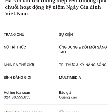
Hà Nội lan tỏa thông điệp yêu thương qua
chuỗi hoạt động kỷ niệm Ngày Gia đình
Việt Nam
TRANG CHỦ
SỰ KIỆN
NỮ TRÍ THỨC
ỨNG DỤNG & ĐỔI MỚI SÁNG
TẠO
NHÌN RA THẾ GIỚI
TRI THỨC & KỸ NĂNG SỐNG
BÌNH ĐẲNG GIỚI
MULTIMEDIA
Hotline tòa soạn
Báo giá
024.36.555.655
Quảng cáo