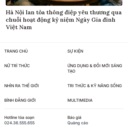
Hà Nội lan tỏa thông điệp yêu thương qua
chuỗi hoạt động kỷ niệm Ngày Gia đình
Việt Nam
TRANG CHỦ
SỰ KIỆN
NỮ TRÍ THỨC
ỨNG DỤNG & ĐỔI MỚI SÁNG
TẠO
NHÌN RA THẾ GIỚI
TRI THỨC & KỸ NĂNG SỐNG
BÌNH ĐẲNG GIỚI
MULTIMEDIA
Hotline tòa soạn
Báo giá
024.36.555.655
Quảng cáo