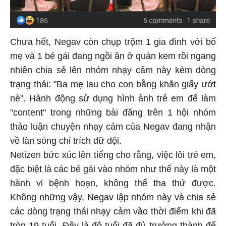
Chưa hết, Negav còn chụp trộm 1 gia đình với bố
mẹ và 1 bé gái đang ngồi ăn ở quán kem rồi ngang
nhiên chia sẻ lên nhóm nhạy cảm này kèm dòng
trạng thái: "Ba mẹ lau cho con bằng khăn giấy ướt
nè". Hành động sử dụng hình ảnh trẻ em để làm
"content" trong những bài đăng trên 1 hội nhóm
thảo luận chuyện nhạy cảm của Negav đang nhận
về làn sóng chỉ trích dữ dội.
Netizen bức xúc lên tiếng cho rằng, việc lôi trẻ em,
đặc biệt là các bé gái vào nhóm như thế này là một
hành vi bệnh hoạn, không thể tha thứ được.
Không những vậy, Negav lập nhóm này và chia sẻ
các dòng trạng thái nhạy cảm vào thời điểm khi đã
tròn 19 tuổi. Đây là độ tuổi đã đủ trưởng thành để