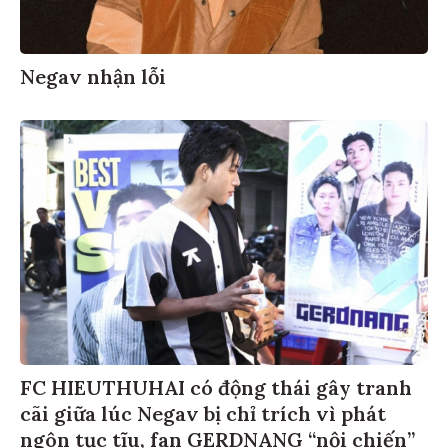
Negav nhận lỗi
FC HIEUTHUHAI có động thái gây tranh
cãi giữa lúc Negav bị chỉ trích vì phát
ngôn tục tĩu, fan GERDNANG “nội chiến”