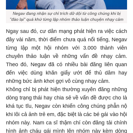
Negav đang nhận sự chỉ trích dữ dội từ công chúng khi bị
"đào lại" quá khứ từng lập nhóm thảo luận chuyện nhạy cảm
Ngay sau đó, cư dân mạng phát hiện ra việc cách
đây vài năm, thời điểm chưa quá nổi tiếng, Negav
từng lập một hội nhóm với 3.000 thành viên
chuyên thảo luận về những vấn đề nhạy cảm.
Theo đó, Negav đã có nhiều bài đăng liên quan
đến việc dùng khăn giấy ướt để thủ dâm hay
những bức ảnh khơi gợi vô cùng nhạy cảm.
Không chỉ bị phát hiện thường xuyên đăng những
dòng trạng thái hay chia sẻ về vấn đề được cho là
khá tục tĩu, Negav còn khiến công chúng phẫn nộ
khi lôi cả ảnh trẻ em, đặc biệt là các bé gái vào hội
nhóm này. Nam ca sĩ thậm chí còn đăng tải chính
hình ảnh cháu gái mình lên nhóm này kèm dòng