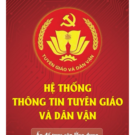
Alluvia Xuân Cầu
Giá Khải Hoàn Imperial
Xem
chung cư Vinhomes Olympic
mới nhất