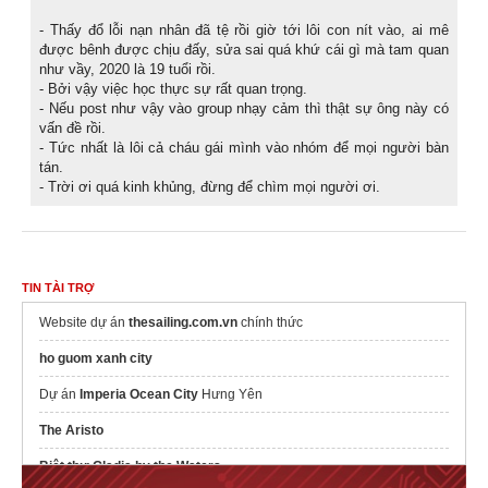
- Thấy đổ lỗi nạn nhân đã tệ rồi giờ tới lôi con nít vào, ai mê
được bênh được chịu đấy, sửa sai quá khứ cái gì mà tam quan
như vầy, 2020 là 19 tuổi rồi.
- Bởi vậy việc học thực sự rất quan trọng.
- Nếu post như vậy vào group nhạy cảm thì thật sự ông này có
vấn đề rồi.
- Tức nhất là lôi cả cháu gái mình vào nhóm để mọi người bàn
tán.
- Trời ơi quá kinh khủng, đừng để chìm mọi người ơi.
TIN TÀI TRỢ
Website dự án
thesailing.com.vn
chính thức
ho guom xanh city
Dự án
Imperia Ocean City
Hưng Yên
The Aristo
Biệt thự Gladia by the Waters