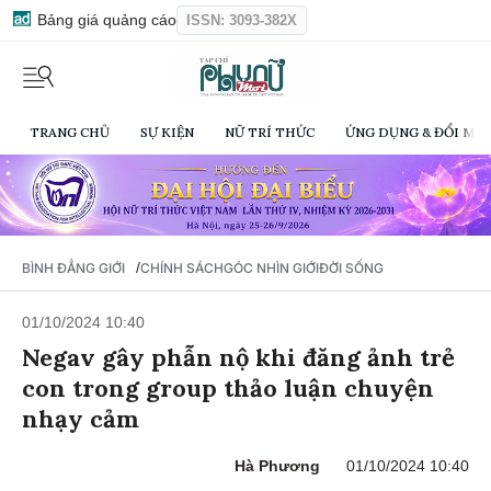
Bảng giá quảng cáo
ISSN: 3093-382X
TRANG CHỦ
SỰ KIỆN
NỮ TRÍ THỨC
ỨNG DỤNG & ĐỔI MỚI
/
BÌNH ĐẲNG GIỚI
CHÍNH SÁCH
GÓC NHÌN GIỚI
ĐỜI SỐNG
01/10/2024 10:40
Negav gây phẫn nộ khi đăng ảnh trẻ
con trong group thảo luận chuyện
nhạy cảm
Hà Phương
01/10/2024 10:40