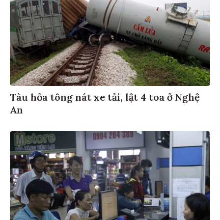
Tàu hỏa tông nát xe tải, lật 4 toa ở Nghệ
An