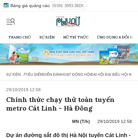
Bảng giá quảng cáo
ISSN: 3093-382X
TRANG CHỦ
SỰ KIỆN
NỮ TRÍ THỨC
ỨNG DỤNG & ĐỔI MỚI
/
SỰ KIỆN
TIÊU ĐIỂM
DIỄN ĐÀN
HOẠT ĐỘNG HỘI
ĐẠI HỘI ĐẠI BIỂU HỘI NỮ 
29/10/2019 12:58
Chính thức chạy thử toàn tuyến
metro Cát Linh - Hà Đông
MN (T/h)
29/10/2019 12:58
Dự án đường sắt đô thị Hà Nội tuyến Cát Linh -