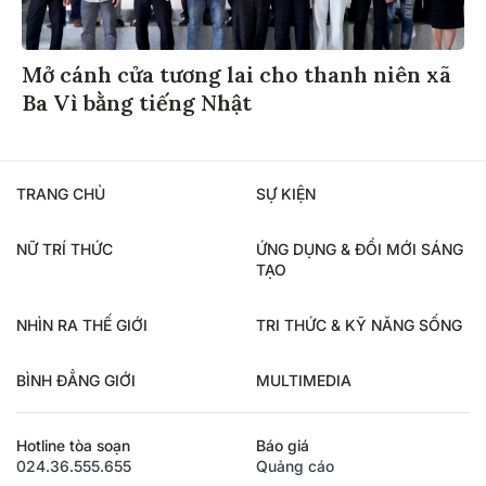
Mở cánh cửa tương lai cho thanh niên xã
Ba Vì bằng tiếng Nhật
TRANG CHỦ
SỰ KIỆN
NỮ TRÍ THỨC
ỨNG DỤNG & ĐỔI MỚI SÁNG
TẠO
NHÌN RA THẾ GIỚI
TRI THỨC & KỸ NĂNG SỐNG
BÌNH ĐẲNG GIỚI
MULTIMEDIA
Hotline tòa soạn
Báo giá
024.36.555.655
Quảng cáo