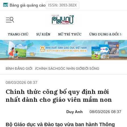
Bảng giá quảng cáo
ISSN: 3093-382X
TRANG CHỦ
SỰ KIỆN
NỮ TRÍ THỨC
ỨNG DỤNG & ĐỔI MỚI
/
BÌNH ĐẲNG GIỚI
CHÍNH SÁCH
GÓC NHÌN GIỚI
ĐỜI SỐNG
08/03/2026 08:37
Chính thức công bố quy định mới
nhất dành cho giáo viên mầm non
Duy Anh
08/03/2026 08:37
Bộ Giáo dục và Đào tạo vừa ban hành Thông