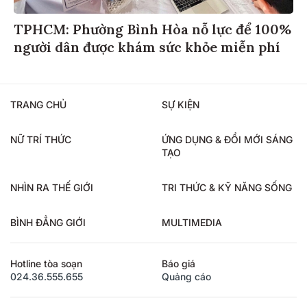
TPHCM: Phường Bình Hòa nỗ lực để 100%
người dân được khám sức khỏe miễn phí
TRANG CHỦ
SỰ KIỆN
NỮ TRÍ THỨC
ỨNG DỤNG & ĐỔI MỚI SÁNG
TẠO
NHÌN RA THẾ GIỚI
TRI THỨC & KỸ NĂNG SỐNG
BÌNH ĐẲNG GIỚI
MULTIMEDIA
Hotline tòa soạn
Báo giá
024.36.555.655
Quảng cáo