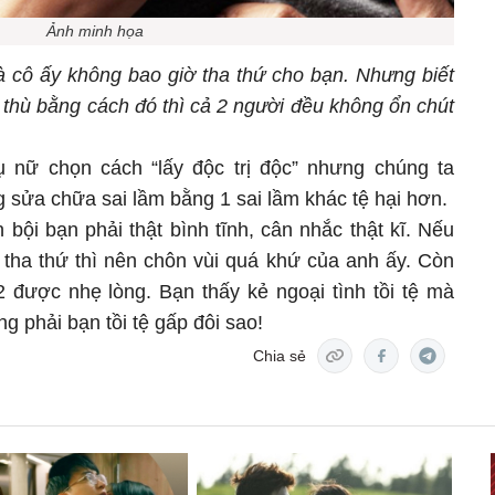
Ảnh minh họa
à cô ấy không bao giờ tha thứ cho bạn. Nhưng biết
ả thù bằng cách đó thì cả 2 người đều không ổn chút
ụ nữ chọn cách “lấy độc trị độc” nhưng chúng ta
g sửa chữa sai lầm bằng 1 sai lầm khác tệ hại hơn.
bội bạn phải thật bình tĩnh, cân nhắc thật kĩ. Nếu
ha thứ thì nên chôn vùi quá khứ của anh ấy. Còn
 được nhẹ lòng. Bạn thấy kẻ ngoại tình tồi tệ mà
g phải bạn tồi tệ gấp đôi sao!
Chia sẻ