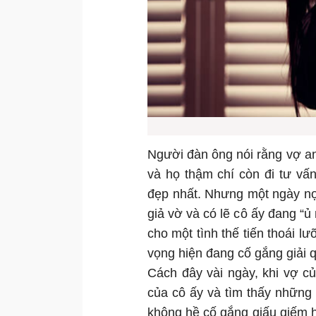
Người đàn ông nói rằng vợ anh
và họ thậm chí còn đi tư vấ
đẹp nhất. Nhưng một ngày nọ,
giả vờ và có lẽ cô ấy đang “ủ
cho một tình thế tiến thoái l
vọng hiện đang cố gắng giải q
Cách đây vài ngày, khi vợ c
của cô ấy và tìm thấy những 
không hề cố gắng giấu giếm h