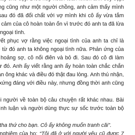
ông cũng như một người chồng, anh cảm thấy mình
sau đó đã đối chất với vợ mình khi cô ấy vừa tắm
 cảm của cô hoàn toàn ổn vì trước đó anh ta đã lừa
ngoại tình.
t phục vợ rằng việc ngoại tình của anh ta chỉ là
ể từ đó anh ta không ngoại tình nữa. Phản ứng của
hoảng sợ, cô nổi điên và bỏ đi. Sau đó cô đi làm
ừ đó. Anh ấy viết rằng anh ấy hoàn toàn chắc chắn
 ông khác và điều đó thật đau lòng. Anh thú nhận,
xứng đáng với điều này, nhưng đồng thời anh cũng
i người về toàn bộ câu chuyện rất khác nhau. Bài
ình luận và người dùng thực sự sốc trước toàn bộ
tha thứ cho bạn. Cô ấy không muốn tranh cãi”.
 nghiệm của họ:
“Tôi đã ở với người yêu cũ được 7