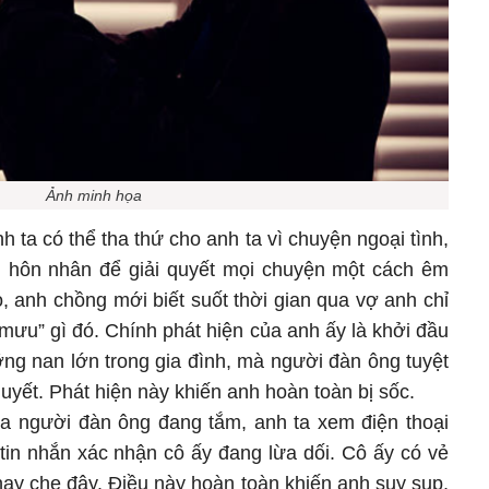
Ảnh minh họa
 ta có thể tha thứ cho anh ta vì chuyện ngoại tình,
n hôn nhân để giải quyết mọi chuyện một cách êm
 anh chồng mới biết suốt thời gian qua vợ anh chỉ
 mưu” gì đó. Chính phát hiện của anh ấy là khởi đầu
ưỡng nan lớn trong gia đình, mà người đàn ông tuyệt
uyết. Phát hiện này khiến anh hoàn toàn bị sốc.
ủa người đàn ông đang tắm, anh ta xem điện thoại
tin nhắn xác nhận cô ấy đang lừa dối. Cô ấy có vẻ
ay che đậy. Điều này hoàn toàn khiến anh suy sụp,