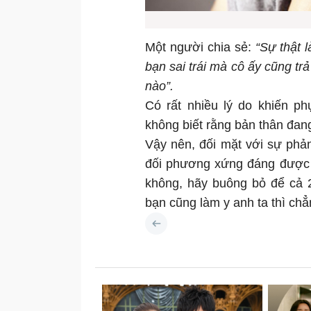
Một người chia sẻ:
“Sự thật l
bạn sai trái mà cô ấy cũng tr
nào”.
Có rất nhiều lý do khiến ph
không biết rằng bản thân đan
Vậy nên, đối mặt với sự phản 
đối phương xứng đáng được t
không, hãy buông bỏ để cả 2
bạn cũng làm y anh ta thì chẳn