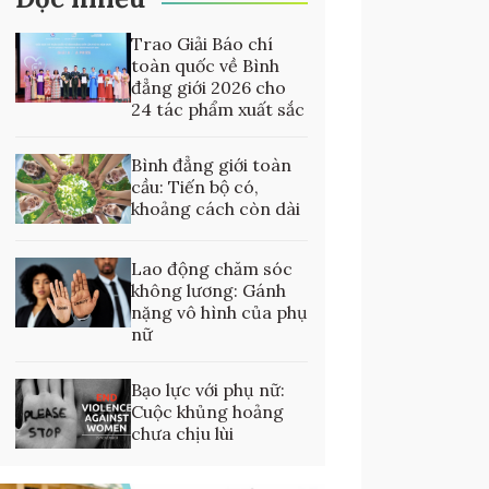
Trao Giải Báo chí
toàn quốc về Bình
đẳng giới 2026 cho
24 tác phẩm xuất sắc
Bình đẳng giới toàn
cầu: Tiến bộ có,
khoảng cách còn dài
Lao động chăm sóc
không lương: Gánh
nặng vô hình của phụ
nữ
Bạo lực với phụ nữ:
Cuộc khủng hoảng
chưa chịu lùi