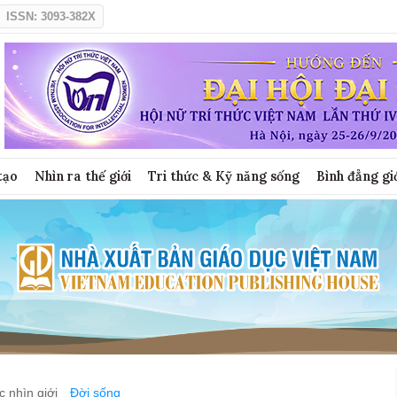
ISSN: 3093-382X
tạo
Nhìn ra thế giới
Tri thức & Kỹ năng sống
Bình đẳng gi
 nhìn giới
Đời sống