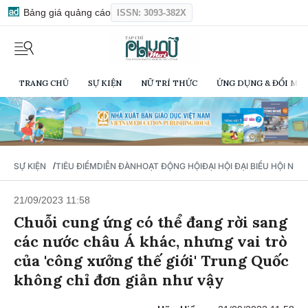
Bảng giá quảng cáo
ISSN: 3093-382X
TRANG CHỦ
SỰ KIỆN
NỮ TRÍ THỨC
ỨNG DỤNG & ĐỔI MỚI
/
SỰ KIỆN
TIÊU ĐIỂM
DIỄN ĐÀN
HOẠT ĐỘNG HỘI
ĐẠI HỘI ĐẠI BIỂU HỘI NỮ 
21/09/2023 11:58
Chuỗi cung ứng có thể đang rời sang
các nước châu Á khác, nhưng vai trò
của 'công xưởng thế giới' Trung Quốc
không chỉ đơn giản như vậy