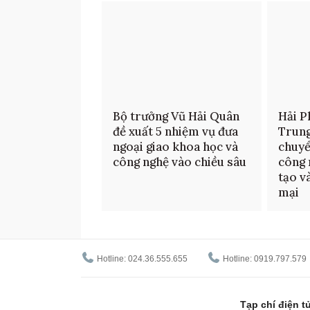
Bộ trưởng Vũ Hải Quân
Hải P
đề xuất 5 nhiệm vụ đưa
Trun
ngoại giao khoa học và
chuyể
công nghệ vào chiều sâu
công 
tạo v
mại
Hotline: 024.36.555.655
Hotline: 0919.797.579
Tạp chí điện 