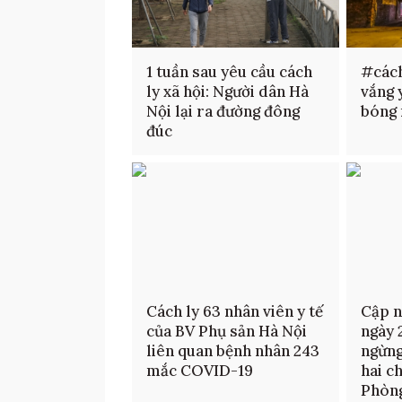
1 tuần sau yêu cầu cách
#cách
ly xã hội: Người dân Hà
vắng 
Nội lại ra đường đông
bóng 
đúc
Cách ly 63 nhân viên y tế
Cập n
của BV Phụ sản Hà Nội
ngày 
liên quan bệnh nhân 243
ngừng
mắc COVID-19
hai c
Phòn