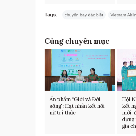
Tags:
chuyến bay đặc biệt
Vietnam Airli
Cùng chuyên mục
Ấn phẩm "Giới và Đời
Hội N
sống": Hạt nhân kết nối
kết n
nữ trí thức
mới, 
dựng 
gia c