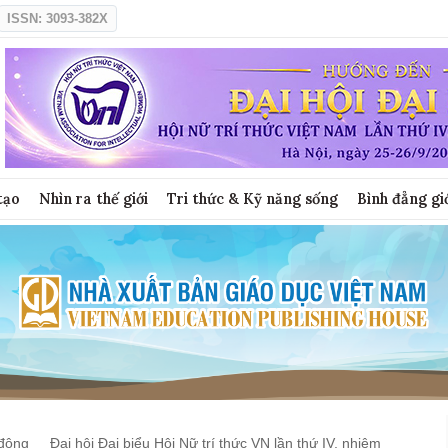
ISSN: 3093-382X
tạo
Nhìn ra thế giới
Tri thức & Kỹ năng sống
Bình đẳng gi
động
Đại hội Đại biểu Hội Nữ trí thức VN lần thứ IV, nhiệm