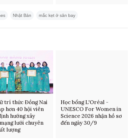
nes
Nhật Bản
mắc kẹt ở sân bay
ữ trí thức Đồng Nai
Học bổng L'Oréal -
ạp hơn 40 hội viên
UNESCO For Women in
định hướng xây
Science 2026 nhận hồ sơ
mạng lưới chuyên
đến ngày 30/9
hất lượng