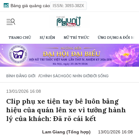
Bảng giá quảng cáo
ISSN: 3093-382X
TRANG CHỦ
SỰ KIỆN
NỮ TRÍ THỨC
ỨNG DỤNG & ĐỔI MỚI
/
BÌNH ĐẲNG GIỚI
CHÍNH SÁCH
GÓC NHÌN GIỚI
ĐỜI SỐNG
13/01/2026 16:08
Clip phụ xe tiện tay bê luôn bảng
hiệu của quán lên xe vì tưởng hành
lý của khách: Đã rõ cái kết
Lam Giang (Tổng hợp)
13/01/2026 16:08