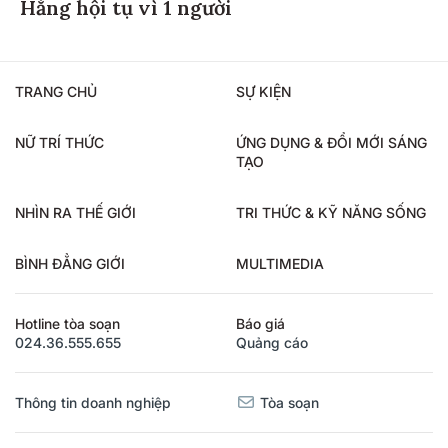
Hằng hội tụ vì 1 người
TRANG CHỦ
SỰ KIỆN
NỮ TRÍ THỨC
ỨNG DỤNG & ĐỔI MỚI SÁNG
TẠO
NHÌN RA THẾ GIỚI
TRI THỨC & KỸ NĂNG SỐNG
BÌNH ĐẲNG GIỚI
MULTIMEDIA
Hotline tòa soạn
Báo giá
024.36.555.655
Quảng cáo
Thông tin doanh nghiệp
Tòa soạn