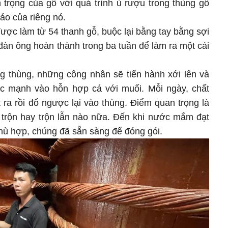
 trọng của gỗ với quá trình ủ rượu trong thùng gỗ
đáo của riêng nó.
ược làm từ 54 thanh gỗ, buộc lại bằng tay bằng sợi
đàn ông hoàn thành trong ba tuần để làm ra một cái
ng thùng, những công nhân sẽ tiến hành xới lên và
ực mạnh vào hỗn hợp cá với muối. Mỗi ngày, chất
 ra rồi đổ ngược lại vào thùng. Điểm quan trọng là
 trộn hay trộn lẫn nào nữa. Đến khi nước mắm đạt
hù hợp, chúng đã sẵn sàng để đóng gói.