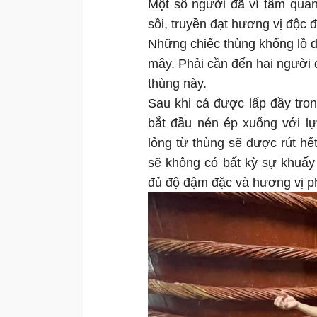
Một số người đã ví tầm quan
sồi, truyền đạt hương vị độc 
Những chiếc thùng khổng lồ đ
mây. Phải cần đến hai người 
thùng này.
Sau khi cá được lấp đầy tro
bắt đầu nén ép xuống với l
lỏng từ thùng sẽ được rút hết
sẽ không có bất kỳ sự khuấy
đủ độ đậm đặc và hương vị p