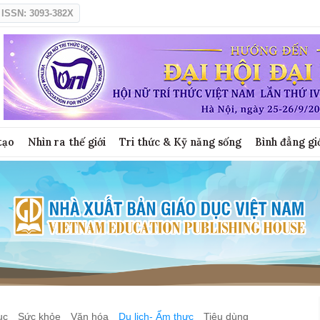
ISSN: 3093-382X
tạo
Nhìn ra thế giới
Tri thức & Kỹ năng sống
Bình đẳng gi
ục
Sức khỏe
Văn hóa
Du lịch- Ẩm thực
Tiêu dùng