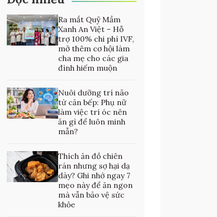
Ra mắt Quỹ Mầm
Xanh An Việt – Hỗ
trợ 100% chi phí IVF,
mở thêm cơ hội làm
cha mẹ cho các gia
đình hiếm muộn
Nuôi dưỡng trí não
từ căn bếp: Phụ nữ
làm việc trí óc nên
ăn gì để luôn minh
mẫn?
Thích ăn đồ chiên
rán nhưng sợ hại dạ
dày? Ghi nhớ ngay 7
mẹo này để ăn ngon
mà vẫn bảo vệ sức
khỏe