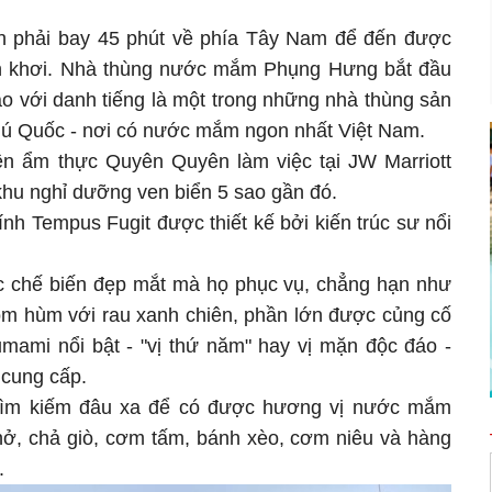
 phải bay 45 phút về phía Tây Nam để đến được
n khơi. Nhà thùng nước mắm Phụng Hưng bắt đầu
o với danh tiếng là một trong những nhà thùng sản
ú Quốc - nơi có nước mắm ngon nhất Việt Nam.
n ẩm thực Quyên Quyên làm việc tại JW Marriott
hu nghỉ dưỡng ven biển 5 sao gần đó.
nh Tempus Fugit được thiết kế bởi kiến trúc sư nổi
 chế biến đẹp mắt mà họ phục vụ, chẳng hạn như
tôm hùm với rau xanh chiên, phần lớn được củng cố
umami nổi bật - "vị thứ năm" hay vị mặn độc đáo -
cung cấp.
tìm kiếm đâu xa để có được hương vị nước mắm
hở, chả giò, cơm tấm, bánh xèo, cơm niêu và hàng
.