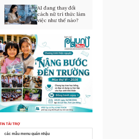
AI đang thay đổi
cách nữ trí thức làm
việc như thế nào?
TIN TÀI TRỢ
các mẫu menu quán nhậu