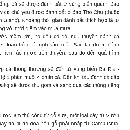
ống, cá sẽ được đánh bắt ở vùng biển quanh đảo
y cá chủ yếu được đánh bắt ở đảo Thổ Chu (thuộc
 Giang). Khoảng thời gian đánh bắt thích hợp là từ
ứng với thời điểm vào mùa mưa.
ớc mắm lớn, họ đều có đội ngũ thuyền đánh cá
ược toàn bộ quá trình sản xuất. Sau khi được đánh
c làm ráo nước trên thuyền, sau đó đến quá trình
p cá thông thường sẽ đến từ vùng biển Bà Rịa -
lệ 1 phần muối 4 phần cá. Đến khi tàu đánh cá cập
00kg sẽ được thu gom và sang qua các thùng riêng
ợc làm thủ công từ gỗ sưa, một loại cây từ Vườn
ay đã bị đe dọa nên gỗ phải nhập từ Campuchia.