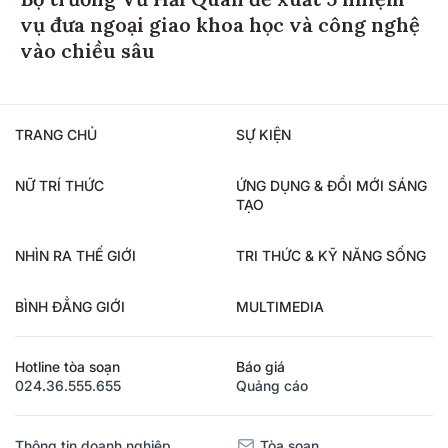
vụ đưa ngoại giao khoa học và công nghệ
vào chiều sâu
TRANG CHỦ
SỰ KIỆN
NỮ TRÍ THỨC
ỨNG DỤNG & ĐỔI MỚI SÁNG
TẠO
NHÌN RA THẾ GIỚI
TRI THỨC & KỸ NĂNG SỐNG
BÌNH ĐẲNG GIỚI
MULTIMEDIA
Hotline tòa soạn
Báo giá
024.36.555.655
Quảng cáo
Thông tin doanh nghiệp
Tòa soạn