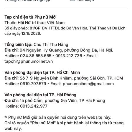
Tạp chí điện tử Phụ nữ Mới
Thuộc Hội Nữ trí thức Việt Nam
Số giấy phép: 81/GP-BVHTTDL do Bộ Văn Hóa, Thể Thao và Du Lịch
cấp ngày 12/6/2026.
Tổng biên tập:
Chu Thị Thu Hằng
Địa chỉ:
94 Nguyễn Hy Quang, phường Đống Đa, Hà Nội.
Hotline: 024.36.555.655 - 0913.212.736 - Email:
tapchi@phunumoi.net.vn
Văn phòng đại diện tại TP. Hồ Chí Minh
Địa chỉ:
Số 7-9 Nguyễn Bỉnh Khiêm, phường Sài Gòn, TP.HCM
Hotline: 0919.797.579 - Email: phunumoihcm@gmail.com
Văn phòng đại diện tại TP. Hải Phòng
Địa chỉ:
15 phố Cấm, phường Gia Viên, TP Hải Phòng
Hotline: 0913.242.977
® Phụ nữ Mới giữ bản quyền nội dung trên website này.
Ghi rõ nguồn "Phụ nữ Mới" khi phát hành lại thông tin từ trang
web này.