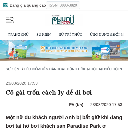
Bảng giá quảng cáo
ISSN: 3093-382X
TRANG CHỦ
SỰ KIỆN
NỮ TRÍ THỨC
ỨNG DỤNG & ĐỔI MỚI
/
SỰ KIỆN
TIÊU ĐIỂM
DIỄN ĐÀN
HOẠT ĐỘNG HỘI
ĐẠI HỘI ĐẠI BIỂU HỘI NỮ 
23/03/2020 17:53
Cô gái trốn cách ly để đi bơi
PV (t/h)
23/03/2020 17:53
Một nữ du khách người Anh bị bắt giữ khi đang
bơi tại hồ bơi khách sạn Paradise Park ở