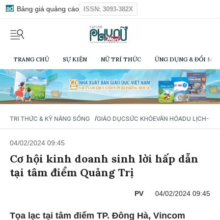
Bảng giá quảng cáo
ISSN: 3093-382X
TRANG CHỦ
SỰ KIỆN
NỮ TRÍ THỨC
ỨNG DỤNG & ĐỔI MỚI
/
TRI THỨC & KỸ NĂNG SỐNG
GIÁO DỤC
SỨC KHỎE
VĂN HÓA
DU LỊCH- Ẩ
04/02/2024 09:45
Cơ hội kinh doanh sinh lời hấp dẫn
tại tâm điểm Quảng Trị
PV
04/02/2024 09:45
Tọa lạc tại tâm điểm TP. Đông Hà, Vincom