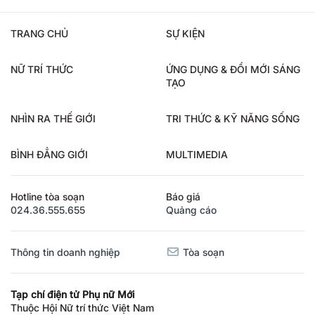
TRANG CHỦ
SỰ KIỆN
NỮ TRÍ THỨC
ỨNG DỤNG & ĐỔI MỚI SÁNG
TẠO
NHÌN RA THẾ GIỚI
TRI THỨC & KỸ NĂNG SỐNG
BÌNH ĐẲNG GIỚI
MULTIMEDIA
Hotline tòa soạn
Báo giá
024.36.555.655
Quảng cáo
Thông tin doanh nghiệp
Tòa soạn
Tạp chí điện tử Phụ nữ Mới
Thuộc Hội Nữ trí thức Việt Nam