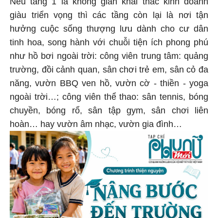
Nếu tầng 1 là không gian khai thác kinh doanh
giàu triển vọng thì các tầng còn lại là nơi tận
hưởng cuộc sống thượng lưu dành cho cư dân
tinh hoa, song hành với chuỗi tiện ích phong phú
như hồ bơi ngoài trời: công viên trung tâm: quảng
trường, đồi cảnh quan, sân chơi trẻ em, sân cỏ đa
năng, vườn BBQ ven hồ, vườn cờ - thiền - yoga
ngoài trời…; công viên thể thao: sân tennis, bóng
chuyền, bóng rổ, sân tập gym, sân chơi liên
hoàn… hay vườn âm nhạc, vườn gia đình…