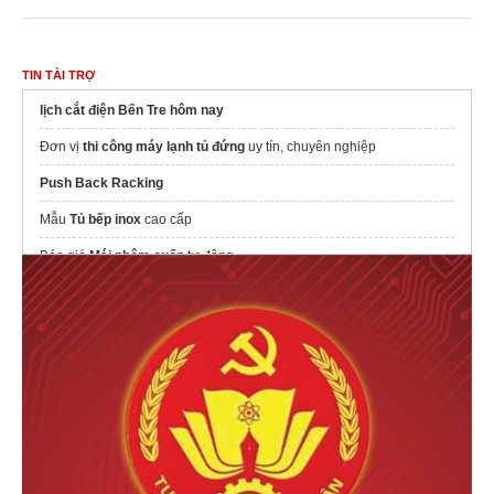
TIN TÀI TRỢ
lịch cắt điện Bến Tre hôm nay
Đơn vị
thi công máy lạnh tủ đứng
uy tín, chuyên nghiệp
Push Back Racking
Mẫu
Tủ bếp inox
cao cấp
Báo giá
Mái nhôm cuốn
tự động
máy ép hoa quả chậm
thiết kế menu nhà hàng
VnScan.Meu
Thịt bò Úc
Chuyên
thu mua đồ cũ
kho lưu trữ hồ sơ
Mẫu tủ tivi gỗ hiện đại công năng MOHO
Bảo hành 5 năm