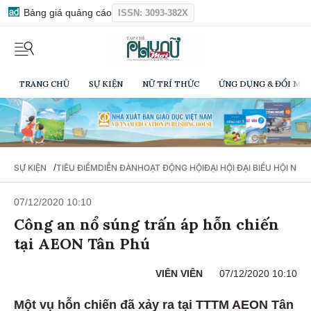
Bảng giá quảng cáo
ISSN: 3093-382X
TRANG CHỦ
SỰ KIỆN
NỮ TRÍ THỨC
ỨNG DỤNG & ĐỔI MỚI
/
SỰ KIỆN
TIÊU ĐIỂM
DIỄN ĐÀN
HOẠT ĐỘNG HỘI
ĐẠI HỘI ĐẠI BIỂU HỘI NỮ 
07/12/2020 10:10
Công an nổ súng trấn áp hỗn chiến
tại AEON Tân Phú
VIÊN VIÊN
07/12/2020 10:10
Một vụ hỗn chiến đã xảy ra tại TTTM AEON Tân