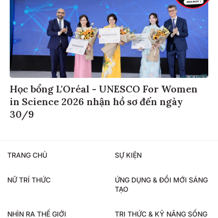
Học bổng L'Oréal - UNESCO For Women
in Science 2026 nhận hồ sơ đến ngày
30/9
TRANG CHỦ
SỰ KIỆN
NỮ TRÍ THỨC
ỨNG DỤNG & ĐỔI MỚI SÁNG
TẠO
NHÌN RA THẾ GIỚI
TRI THỨC & KỸ NĂNG SỐNG