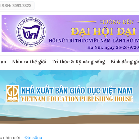
ISSN: 3093-382X
tạo
Nhìn ra thế giới
Tri thức & Kỹ năng sống
Bình đẳng gi
 nhìn giới
Đời sống