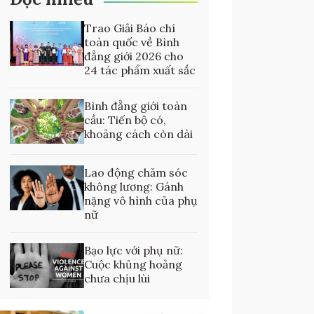
Trao Giải Báo chí
toàn quốc về Bình
đẳng giới 2026 cho
24 tác phẩm xuất sắc
Bình đẳng giới toàn
cầu: Tiến bộ có,
khoảng cách còn dài
Lao động chăm sóc
không lương: Gánh
nặng vô hình của phụ
nữ
Bạo lực với phụ nữ:
Cuộc khủng hoảng
chưa chịu lùi