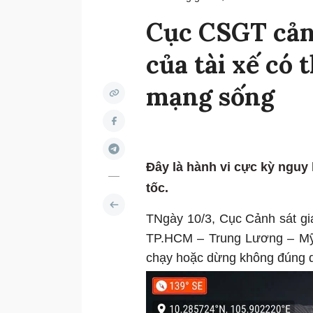
Cục CSGT cản
của tài xế có 
mạng sống
Đây là hành vi cực kỳ nguy
tốc.
TNgày 10/3, Cục Cảnh sát gia
TP.HCM – Trung Lương – Mỹ T
chạy hoặc dừng không đúng q