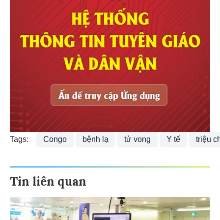
Tags:
Congo
bệnh lạ
tử vong
Y tế
triệu 
Tin liên quan