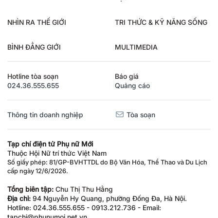
NHÌN RA THẾ GIỚI
TRI THỨC & KỸ NĂNG SỐNG
BÌNH ĐẲNG GIỚI
MULTIMEDIA
Hotline tòa soạn
Báo giá
024.36.555.655
Quảng cáo
Thông tin doanh nghiệp
Tòa soạn
Tạp chí điện tử Phụ nữ Mới
Thuộc Hội Nữ trí thức Việt Nam
Số giấy phép: 81/GP-BVHTTDL do Bộ Văn Hóa, Thể Thao và Du Lịch
cấp ngày 12/6/2026.
Tổng biên tập:
Chu Thị Thu Hằng
Địa chỉ:
94 Nguyễn Hy Quang, phường Đống Đa, Hà Nội.
Hotline: 024.36.555.655 - 0913.212.736 - Email:
tapchi@phunumoi.net.vn