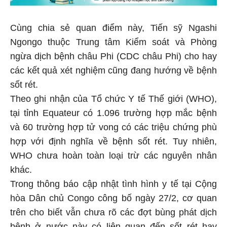
Cùng chia sẻ quan điểm này, Tiến sỹ Ngashi
Ngongo thuộc Trung tâm Kiểm soát và Phòng
ngừa dịch bệnh châu Phi (CDC châu Phi) cho hay
các kết quả xét nghiệm cũng đang hướng về bệnh
sốt rét.
Theo ghi nhận của Tổ chức Y tế Thế giới (WHO),
tại tỉnh Equateur có 1.096 trường hợp mắc bệnh
và 60 trường hợp tử vong có các triệu chứng phù
hợp với định nghĩa về bệnh sốt rét. Tuy nhiên,
WHO chưa hoàn toàn loại trừ các nguyên nhân
khác.
Trong thông báo cập nhật tình hình y tế tại Cộng
hòa Dân chủ Congo công bố ngày 27/2, cơ quan
trên cho biết vẫn chưa rõ các đợt bùng phát dịch
bệnh ở nước này có liên quan đến sốt rét hay