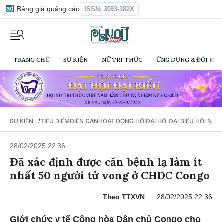
Bảng giá quảng cáo
ISSN: 3093-382X
TRANG CHỦ
SỰ KIỆN
NỮ TRÍ THỨC
ỨNG DỤNG & ĐỔI MỚI
/
SỰ KIỆN
TIÊU ĐIỂM
DIỄN ĐÀN
HOẠT ĐỘNG HỘI
ĐẠI HỘI ĐẠI BIỂU HỘI NỮ 
28/02/2025 22:36
Đã xác định được căn bệnh lạ làm ít
nhất 50 người tử vong ở CHDC Congo
Theo TTXVN
28/02/2025 22:36
Giới chức y tế Cộng hòa Dân chủ Congo cho