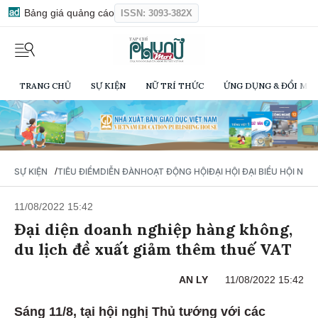
Bảng giá quảng cáo
ISSN: 3093-382X
TRANG CHỦ
SỰ KIỆN
NỮ TRÍ THỨC
ỨNG DỤNG & ĐỔI MỚI
/
SỰ KIỆN
TIÊU ĐIỂM
DIỄN ĐÀN
HOẠT ĐỘNG HỘI
ĐẠI HỘI ĐẠI BIỂU HỘI NỮ 
11/08/2022 15:42
Đại diện doanh nghiệp hàng không,
du lịch đề xuất giảm thêm thuế VAT
AN LY
11/08/2022 15:42
Sáng 11/8, tại hội nghị Thủ tướng với các