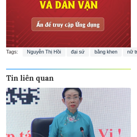
Tags:
Nguyễn Thị Hồi
đại sứ
bằng khen
nữ t
Tin liên quan