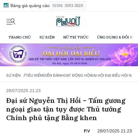
Bảng giá quảng cáo
ISSN: 3093-382X
TRANG CHỦ
SỰ KIỆN
NỮ TRÍ THỨC
ỨNG DỤNG & ĐỔI MỚI
/
SỰ KIỆN
TIÊU ĐIỂM
DIỄN ĐÀN
HOẠT ĐỘNG HỘI
ĐẠI HỘI ĐẠI BIỂU HỘI NỮ 
28/07/2025 21:23
Đại sứ Nguyễn Thị Hồi – Tấm gương
ngoại giao tận tụy được Thủ tướng
Chính phủ tặng Bằng khen
P.V
28/07/2025 21:23