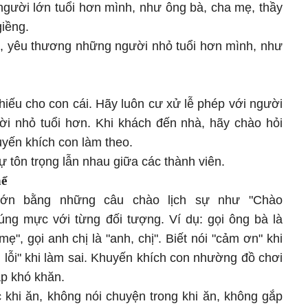
 người lớn tuổi hơn mình, như ông bà, cha mẹ, thầy
giềng.
, yêu thương những người nhỏ tuổi hơn mình, như
iếu cho con cái. Hãy luôn cư xử lễ phép với người
ời nhỏ tuổi hơn. Khi khách đến nhà, hãy chào hỏi
uyến khích con làm theo.
sự tôn trọng lẫn nhau giữa các thành viên.
hể
lớn bằng những câu chào lịch sự như "Chào
úng mực với từng đối tượng. Ví dụ: gọi ông bà là
mẹ", gọi anh chị là "anh, chị". Biết nói "cảm ơn" khi
 lỗi" khi làm sai. Khuyến khích con nhường đồ chơi
ặp khó khăn.
 khi ăn, không nói chuyện trong khi ăn, không gắp