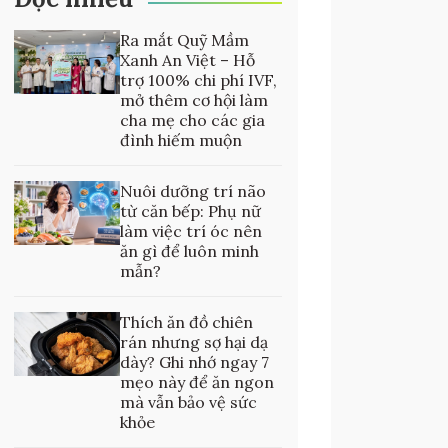
Ra mắt Quỹ Mầm
Xanh An Việt – Hỗ
trợ 100% chi phí IVF,
mở thêm cơ hội làm
cha mẹ cho các gia
đình hiếm muộn
Nuôi dưỡng trí não
từ căn bếp: Phụ nữ
làm việc trí óc nên
ăn gì để luôn minh
mẫn?
Thích ăn đồ chiên
rán nhưng sợ hại dạ
dày? Ghi nhớ ngay 7
mẹo này để ăn ngon
mà vẫn bảo vệ sức
khỏe