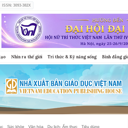
ISSN: 3093-382X
tạo
Nhìn ra thế giới
Tri thức & Kỹ năng sống
Bình đẳng gi
ục
Sức khỏe
Văn hóa
Du lịch- Ẩm thực
Tiêu dùng