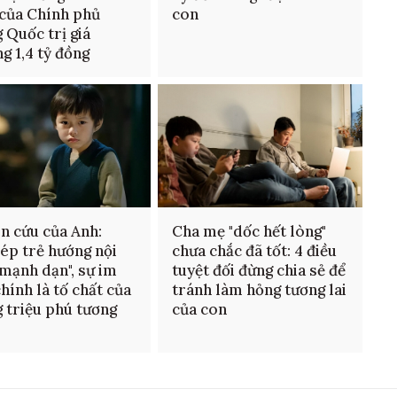
của Chính phủ
con
 Quốc trị giá
g 1,4 tỷ đồng
n cứu của Anh:
Cha mẹ "dốc hết lòng"
ép trẻ hướng nội
chưa chắc đã tốt: 4 điều
"mạnh dạn", sự im
tuyệt đối đừng chia sẻ để
chính là tố chất của
tránh làm hỏng tương lai
 triệu phú tương
của con