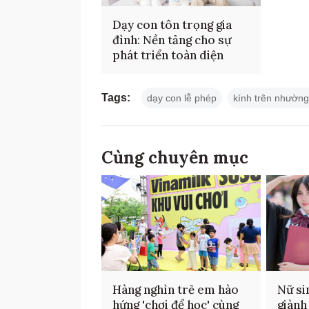
Dạy con tôn trọng gia
đình: Nền tảng cho sự
phát triển toàn diện
Tags:
dạy con lễ phép
kính trên nhường
Cùng chuyên mục
Hàng nghìn trẻ em hào
Nữ si
hứng 'chơi để học' cùng
giành