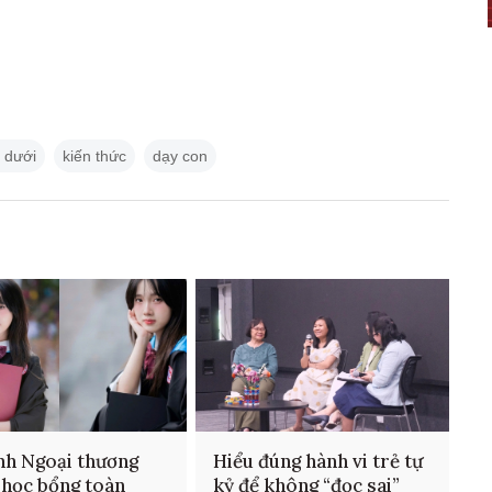
 dưới
kiến thức
dạy con
nh Ngoại thương
Hiểu đúng hành vi trẻ tự
 học bổng toàn
kỷ để không “đọc sai”