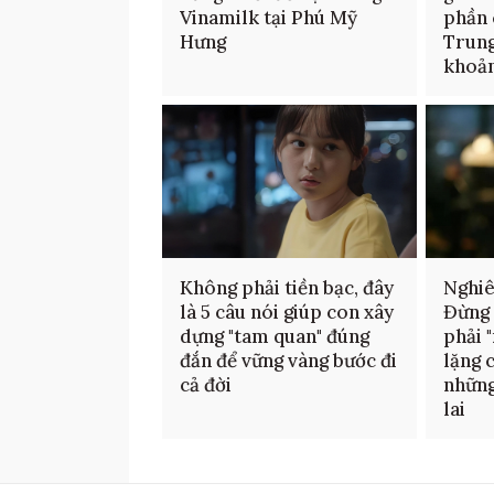
Vinamilk tại Phú Mỹ
phần 
Hưng
Trung
khoản
Không phải tiền bạc, đây
Nghiê
là 5 câu nói giúp con xây
Đừng 
dựng "tam quan" đúng
phải 
đắn để vững vàng bước đi
lặng 
cả đời
những
lai