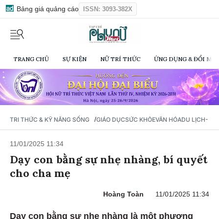
Bảng giá quảng cáo
ISSN: 3093-382X
TRANG CHỦ
SỰ KIỆN
NỮ TRÍ THỨC
ỨNG DỤNG & ĐỔI MỚI
/
TRI THỨC & KỸ NĂNG SỐNG
GIÁO DỤC
SỨC KHỎE
VĂN HÓA
DU LỊCH- Ẩ
11/01/2025 11:34
Dạy con bằng sự nhẹ nhàng, bí quyết
cho cha mẹ
Hoàng Toàn
11/01/2025 11:34
Dạy con bằng sự nhẹ nhàng là một phương