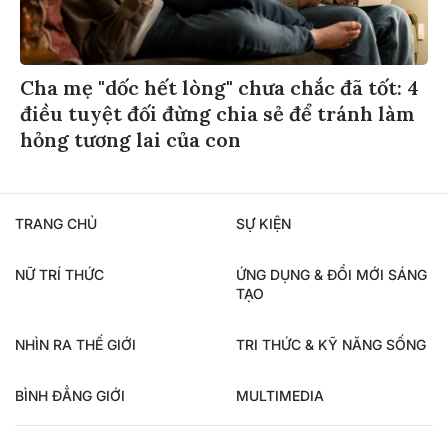
Cha mẹ "dốc hết lòng" chưa chắc đã tốt: 4
điều tuyệt đối đừng chia sẻ để tránh làm
hỏng tương lai của con
TRANG CHỦ
SỰ KIỆN
NỮ TRÍ THỨC
ỨNG DỤNG & ĐỔI MỚI SÁNG
TẠO
NHÌN RA THẾ GIỚI
TRI THỨC & KỸ NĂNG SỐNG
BÌNH ĐẲNG GIỚI
MULTIMEDIA