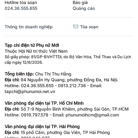
Hotline tòa soạn
Báo giá
024.36.555.655
Quảng cáo
Thông tin doanh nghiệp
Tòa soạn
Tạp chí điện tử Phụ nữ Mới
Thuộc Hội Nữ trí thức Việt Nam
Số giấy phép: 81/GP-BVHTTDL do Bộ Văn Hóa, Thể Thao và Du Lịch
cấp ngày 12/6/2026.
Tổng biên tập:
Chu Thị Thu Hằng
Địa chỉ:
94 Nguyễn Hy Quang, phường Đống Đa, Hà Nội.
Hotline: 024.36.555.655 - 0913.212.736 - Email:
tapchi@phunumoi.net.vn
Văn phòng đại diện tại TP. Hồ Chí Minh
Địa chỉ:
Số 7-9 Nguyễn Bỉnh Khiêm, phường Sài Gòn, TP.HCM
Hotline: 0919.797.579 - Email: phunumoihcm@gmail.com
Văn phòng đại diện tại TP. Hải Phòng
Địa chỉ:
15 phố Cấm, phường Gia Viên, TP Hải Phòng
Hotline: 0913.242.977