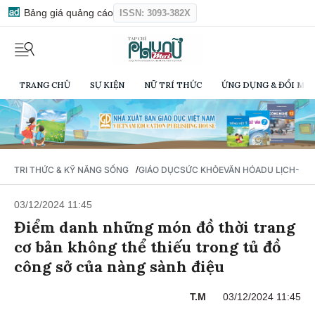
Bảng giá quảng cáo
ISSN: 3093-382X
TRANG CHỦ
SỰ KIỆN
NỮ TRÍ THỨC
ỨNG DỤNG & ĐỔI MỚI
/
TRI THỨC & KỸ NĂNG SỐNG
GIÁO DỤC
SỨC KHỎE
VĂN HÓA
DU LỊCH- Ẩ
03/12/2024 11:45
Điểm danh những món đồ thời trang
cơ bản không thể thiếu trong tủ đồ
công sở của nàng sành điệu
T.M
03/12/2024 11:45