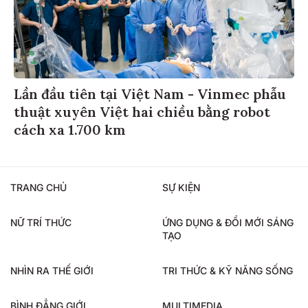
Lần đầu tiên tại Việt Nam - Vinmec phẫu
thuật xuyên Việt hai chiều bằng robot
cách xa 1.700 km
TRANG CHỦ
SỰ KIỆN
NỮ TRÍ THỨC
ỨNG DỤNG & ĐỔI MỚI SÁNG
TẠO
NHÌN RA THẾ GIỚI
TRI THỨC & KỸ NĂNG SỐNG
BÌNH ĐẲNG GIỚI
MULTIMEDIA