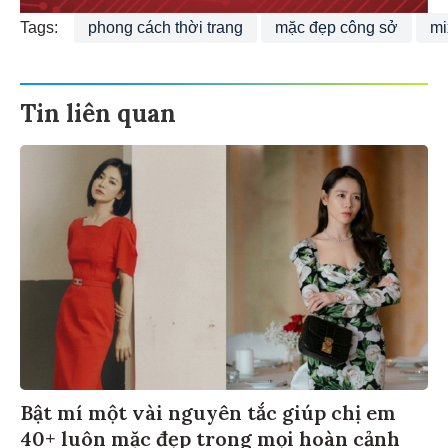
Tags:
phong cách thời trang
mặc đẹp công sở
mi
Tin liên quan
Bật mí một vài nguyên tắc giúp chị em
40+ luôn mặc đẹp trong mọi hoàn cảnh