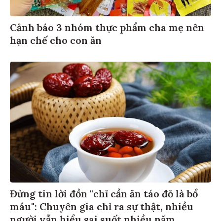
Cảnh báo 3 nhóm thực phẩm cha mẹ nên
hạn chế cho con ăn
Đừng tin lời đồn "chỉ cần ăn táo đỏ là bổ
máu": Chuyên gia chỉ ra sự thật, nhiều
người vẫn hiểu sai suốt nhiều năm