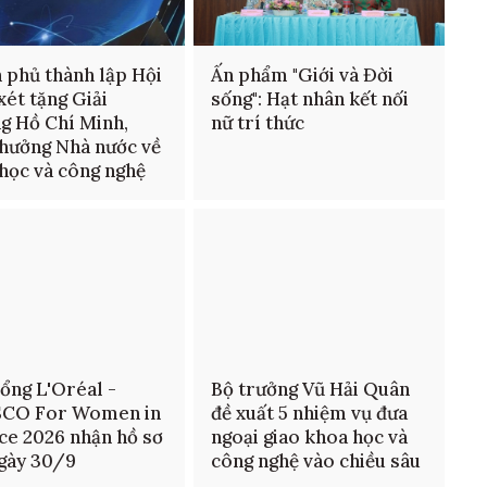
 phủ thành lập Hội
Ấn phẩm "Giới và Đời
xét tặng Giải
sống": Hạt nhân kết nối
g Hồ Chí Minh,
nữ trí thức
thưởng Nhà nước về
học và công nghệ
ổng L'Oréal -
Bộ trưởng Vũ Hải Quân
CO For Women in
đề xuất 5 nhiệm vụ đưa
ce 2026 nhận hồ sơ
ngoại giao khoa học và
gày 30/9
công nghệ vào chiều sâu