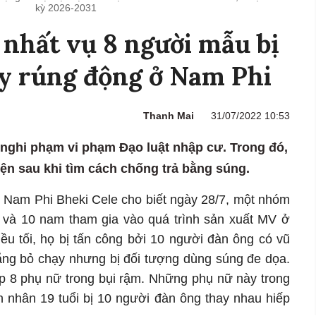
kỳ 2026-2031
 nhất vụ 8 người mẫu bị
y rúng động ở Nam Phi
Thanh Mai
31/07/2022 10:53
5 nghi phạm vi phạm Đạo luật nhập cư. Trong đó,
ện sau khi tìm cách chống trả bằng súng.
h Nam Phi Bheki Cele cho biết ngày 28/7, một nhóm
và 10 nam tham gia vào quá trình sản xuất MV ở
ều tối, họ bị tấn công bởi 10 người đàn ông có vũ
ắng bỏ chạy nhưng bị đối tượng dùng súng đe dọa.
 8 phụ nữ trong bụi rậm. Những phụ nữ này trong
n nhân 19 tuổi bị 10 người đàn ông thay nhau hiếp