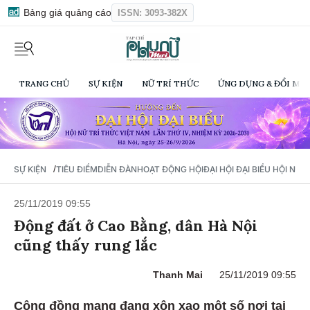
Bảng giá quảng cáo
ISSN: 3093-382X
TRANG CHỦ
SỰ KIỆN
NỮ TRÍ THỨC
ỨNG DỤNG & ĐỔI MỚI
/
SỰ KIỆN
TIÊU ĐIỂM
DIỄN ĐÀN
HOẠT ĐỘNG HỘI
ĐẠI HỘI ĐẠI BIỂU HỘI NỮ 
25/11/2019 09:55
Động đất ở Cao Bằng, dân Hà Nội
cũng thấy rung lắc
Thanh Mai
25/11/2019 09:55
Cộng đồng mạng đang xôn xao một số nơi tại