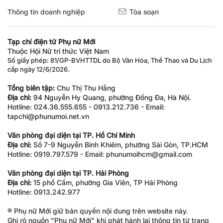
Thông tin doanh nghiệp
Tòa soạn
Tạp chí điện tử Phụ nữ Mới
Thuộc Hội Nữ trí thức Việt Nam
Số giấy phép: 81/GP-BVHTTDL do Bộ Văn Hóa, Thể Thao và Du Lịch
cấp ngày 12/6/2026.
Tổng biên tập:
Chu Thị Thu Hằng
Địa chỉ:
94 Nguyễn Hy Quang, phường Đống Đa, Hà Nội.
Hotline: 024.36.555.655 - 0913.212.736 - Email:
tapchi@phunumoi.net.vn
Văn phòng đại diện tại TP. Hồ Chí Minh
Địa chỉ:
Số 7-9 Nguyễn Bỉnh Khiêm, phường Sài Gòn, TP.HCM
Hotline: 0919.797.579 - Email: phunumoihcm@gmail.com
Văn phòng đại diện tại TP. Hải Phòng
Địa chỉ:
15 phố Cấm, phường Gia Viên, TP Hải Phòng
Hotline: 0913.242.977
® Phụ nữ Mới giữ bản quyền nội dung trên website này.
Ghi rõ nguồn "Phụ nữ Mới" khi phát hành lại thông tin từ trang