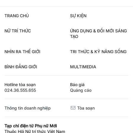
TRANG CHỦ
SỰ KIỆN
NỮ TRÍ THỨC
ỨNG DỤNG & ĐỔI MỚI SÁNG
TẠO
NHÌN RA THẾ GIỚI
TRI THỨC & KỸ NĂNG SỐNG
BÌNH ĐẲNG GIỚI
MULTIMEDIA
Hotline tòa soạn
Báo giá
024.36.555.655
Quảng cáo
Thông tin doanh nghiệp
Tòa soạn
Tạp chí điện tử Phụ nữ Mới
Thuộc Hội Nữ trí thức Việt Nam