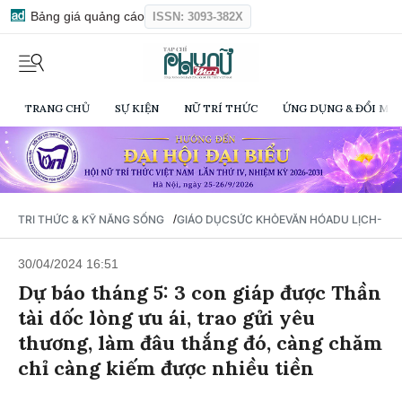
Bảng giá quảng cáo
ISSN: 3093-382X
TRANG CHỦ
SỰ KIỆN
NỮ TRÍ THỨC
ỨNG DỤNG & ĐỔI MỚI
/
TRI THỨC & KỸ NĂNG SỐNG
GIÁO DỤC
SỨC KHỎE
VĂN HÓA
DU LỊCH- Ẩ
30/04/2024 16:51
Dự báo tháng 5: 3 con giáp được Thần
tài dốc lòng ưu ái, trao gửi yêu
thương, làm đâu thắng đó, càng chăm
chỉ càng kiếm được nhiều tiền