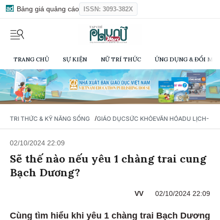
Bảng giá quảng cáo
ISSN: 3093-382X
TRANG CHỦ
SỰ KIỆN
NỮ TRÍ THỨC
ỨNG DỤNG & ĐỔI MỚI
/
TRI THỨC & KỸ NĂNG SỐNG
GIÁO DỤC
SỨC KHỎE
VĂN HÓA
DU LỊCH- Ẩ
02/10/2024 22:09
Sẽ thế nào nếu yêu 1 chàng trai cung
Bạch Dương?
VV
02/10/2024 22:09
Cùng tìm hiểu khi yêu 1 chàng trai Bạch Dương