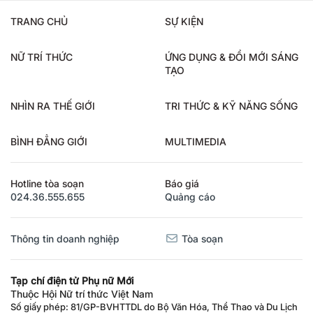
TRANG CHỦ
SỰ KIỆN
NỮ TRÍ THỨC
ỨNG DỤNG & ĐỔI MỚI SÁNG
TẠO
NHÌN RA THẾ GIỚI
TRI THỨC & KỸ NĂNG SỐNG
BÌNH ĐẲNG GIỚI
MULTIMEDIA
Hotline tòa soạn
Báo giá
024.36.555.655
Quảng cáo
Thông tin doanh nghiệp
Tòa soạn
Tạp chí điện tử Phụ nữ Mới
Thuộc Hội Nữ trí thức Việt Nam
Số giấy phép: 81/GP-BVHTTDL do Bộ Văn Hóa, Thể Thao và Du Lịch