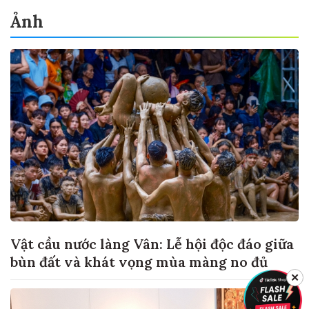
Ảnh
Vật cầu nước làng Vân: Lễ hội độc đáo giữa
bùn đất và khát vọng mùa màng no đủ
✕