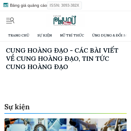
Bảng giá quảng cáo
ISSN: 3093-382X
TRANG CHỦ
SỰ KIỆN
NỮ TRÍ THỨC
ỨNG DỤNG & ĐỔI MỚI
CUNG HOÀNG ĐẠO - CÁC BÀI VIẾT
VỀ CUNG HOÀNG ĐẠO, TIN TỨC
CUNG HOÀNG ĐẠO
Sự kiện