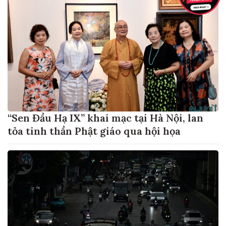
“Sen Đầu Hạ IX” khai mạc tại Hà Nội, lan
tỏa tinh thần Phật giáo qua hội họa