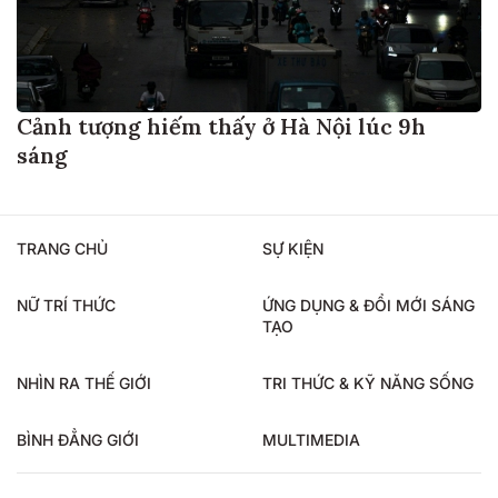
Cảnh tượng hiếm thấy ở Hà Nội lúc 9h
sáng
TRANG CHỦ
SỰ KIỆN
NỮ TRÍ THỨC
ỨNG DỤNG & ĐỔI MỚI SÁNG
TẠO
NHÌN RA THẾ GIỚI
TRI THỨC & KỸ NĂNG SỐNG
BÌNH ĐẲNG GIỚI
MULTIMEDIA