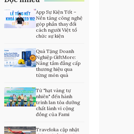
App Sự Kiện Tốt –
Nền tảng công nghệ
góp phần thay đổi
cách người Việt tổ
chức sự kiện
Quà Tặng Doanh
Nghiệp GiftMore:
Nâng tầm đẳng cấp
thương hiệu qua
từng món quà
Từ "hạt vàng tự
nhiên" đến hành
trình lan tỏa dưỡng
chất lành vì cộng
đồng của Fami
Traveloka cập nhật