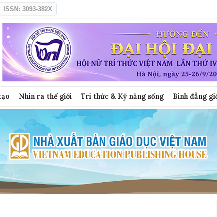
ISSN: 3093-382X
tạo
Nhìn ra thế giới
Tri thức & Kỹ năng sống
Bình đẳng gi