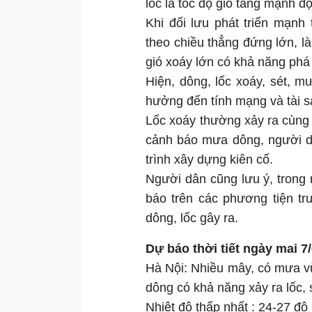
lốc là tốc độ gió tăng mạnh độ
Khi đối lưu phát triển mạnh
theo chiều thẳng đứng lớn, là
gió xoáy lớn có khả năng phá h
Hiện, dông, lốc xoáy, sét, 
hưởng đến tính mạng và tài s
Lốc xoáy thường xảy ra cùng
cảnh báo mưa dông, người dâ
trình xây dựng kiên cố.
Người dân cũng lưu ý, trong
báo trên các phương tiện tr
dông, lốc gây ra.
Dự báo thời tiết ngày mai 7
Hà Nội: Nhiều mây, có mưa v
dông có khả năng xảy ra lốc, 
Nhiệt độ thấp nhất : 24-27 độ