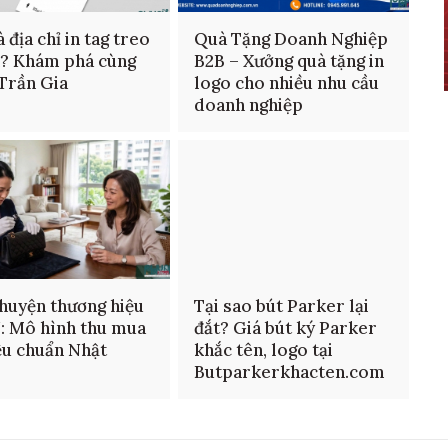
 địa chỉ in tag treo
Quà Tặng Doanh Nghiệp
n? Khám phá cùng
B2B – Xưởng quà tặng in
 Trần Gia
logo cho nhiều nhu cầu
doanh nghiệp
huyện thương hiệu
Tại sao bút Parker lại
: Mô hình thu mua
đắt? Giá bút ký Parker
ệu chuẩn Nhật
khắc tên, logo tại
Butparkerkhacten.com