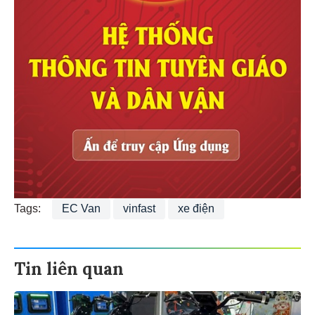
Mua
điều hòa cây Panasonic
giá tận gốc
Tags:
EC Van
vinfast
xe điện
Tin liên quan