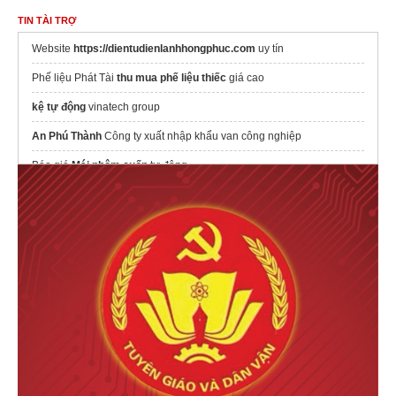
TIN TÀI TRỢ
Website
https://dientudienlanhhongphuc.com
uy tín
Phế liệu Phát Tài
thu mua phế liệu thiếc
giá cao
kệ tự động
vinatech group
An Phú Thành
Công ty xuất nhập khẩu van công nghiệp
Báo giá
Mái nhôm cuốn
tự động
máy rửa chén
cách làm menu quán cafe
giá rẻ
Bắp bò đông lạnh
Đơn vị
thu mua nhà xưởng cũ
Cửa hàng Hùng Hiền bán ống cao su
dịch vụ
sửa tủ lạnh tphcm
thosuadienlanhbachkhoa uy tín giá rẻ
suadienmayantam chuyên
sửa điều hoà
uy tín giá rẻ