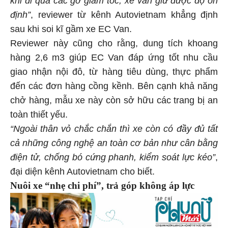
khi đi qua các gờ giảm tốc, xe vẫn giữ được độ ổn
định
”
, reviewer từ kênh Autovietnam khẳng định
sau khi soi kĩ gầm xe EC Van.
Reviewer này cũng cho rằng, dung tích khoang
hàng 2,6 m3 giúp EC Van đáp ứng tốt nhu cầu
giao nhận nội đô, từ hàng tiêu dùng, thực phẩm
đến các đơn hàng cồng kềnh. Bên cạnh khả năng
chở hàng, mẫu xe này còn sở hữu các trang bị an
toàn thiết yếu.
“Ngoài thân vỏ chắc chắn thì xe còn có đầy đủ tất
cả những công nghệ an toàn cơ bản như cân bằng
điện tử, chống bó cứng phanh, kiểm soát lực kéo”
,
đại diện kênh Autovietnam cho biết.
Nuôi xe “nhẹ chi phí”, trả góp không áp lực