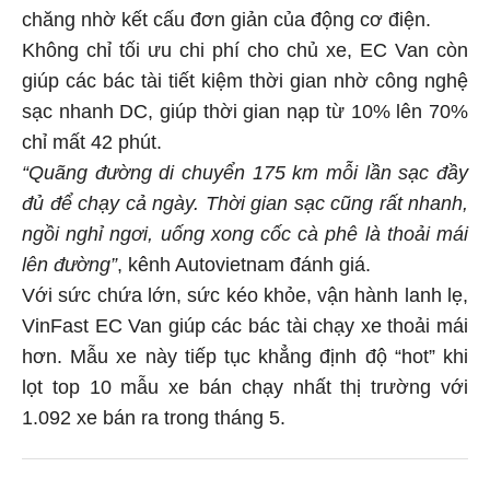
chăng nhờ kết cấu đơn giản của động cơ điện.
Không chỉ tối ưu chi phí cho chủ xe, EC Van còn
giúp các bác tài tiết kiệm thời gian nhờ công nghệ
sạc nhanh DC, giúp thời gian nạp từ 10% lên 70%
chỉ mất 42 phút.
“
Quãng đường di
chuyển 175 km mỗi lần sạc đầy
đủ để chạy cả ngày
.
T
hời gian sạc cũng
rất
nhanh,
ngồi nghỉ ngơi
, uống xong cốc cà phê
là
thoải mái
lên đường
”
, kênh Autovietnam đánh giá.
Với sức chứa lớn, sức kéo khỏe, vận hành lanh lẹ,
VinFast EC Van giúp các bác tài chạy xe thoải mái
hơn. Mẫu xe này tiếp tục khẳng định độ “hot” khi
lọt top 10 mẫu xe bán chạy nhất thị trường với
1.092 xe bán ra trong tháng 5.