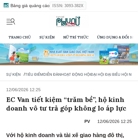
Bảng giá quảng cáo
ISSN: 3093-382X
TRANG CHỦ
SỰ KIỆN
NỮ TRÍ THỨC
ỨNG DỤNG & ĐỔI MỚI
/
SỰ KIỆN
TIÊU ĐIỂM
DIỄN ĐÀN
HOẠT ĐỘNG HỘI
ĐẠI HỘI ĐẠI BIỂU HỘI NỮ 
12/06/2026 12:25
EC Van tiết kiệm “trăm bề”, hộ kinh
doanh vô tư trả góp không lo áp lực
PV
12/06/2026 12:25
Với hộ kinh doanh và tài xế giao hàng đô thị,