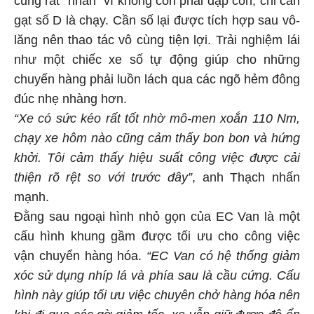
cũng rất “nhàn” vì không còn phải đạp côn, chỉ cần
gạt số D là chạy. Cần số lại được tích hợp sau vô-
lăng nên thao tác vô cùng tiện lợi. Trải nghiệm lái
như một chiếc xe số tự động giúp cho những
chuyến hàng phải luồn lách qua các ngõ hẻm đông
đúc nhẹ nhàng hơn.
“Xe có sức kéo rất tốt nhờ
mô-men xoắn 110 Nm
,
chạy xe hôm nào cũng cảm thấy bon bon và hứng
khởi. Tôi cảm thấy
hiệu suất công việc
được cải
thiện rõ rệt so với trước đây”
, anh Thạch nhấn
mạnh.
Đằng sau ngoại hình nhỏ gọn của EC Van là một
cấu hình khung gầm được tối ưu cho công việc
vận chuyển hàng hóa.
“EC Van
có hệ thống giảm
xóc sử dụng
nhíp lá và phía sau là cầu cứng
. Cấu
hình này giúp
tối ưu việc chuyên chở hàng hó
a nên