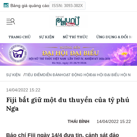
Bảng giá quảng cáo
ISSN: 3093-382X
TRANG CHỦ
SỰ KIỆN
NỮ TRÍ THỨC
ỨNG DỤNG & ĐỔI MỚI
/
SỰ KIỆN
TIÊU ĐIỂM
DIỄN ĐÀN
HOẠT ĐỘNG HỘI
ĐẠI HỘI ĐẠI BIỂU HỘI NỮ 
14/04/2022 15:22
Fiji bắt giữ một du thuyền của tỷ phú
Nga
THÁI BÌNH
14/04/2022 15:22
Báo chí Fiji ngày 14/4 đưa tin, cảnh sát đảo