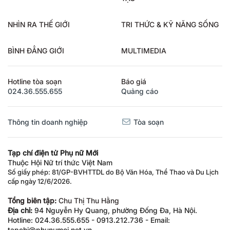
NHÌN RA THẾ GIỚI
TRI THỨC & KỸ NĂNG SỐNG
BÌNH ĐẲNG GIỚI
MULTIMEDIA
Hotline tòa soạn
Báo giá
024.36.555.655
Quảng cáo
Thông tin doanh nghiệp
Tòa soạn
Tạp chí điện tử Phụ nữ Mới
Thuộc Hội Nữ trí thức Việt Nam
Số giấy phép: 81/GP-BVHTTDL do Bộ Văn Hóa, Thể Thao và Du Lịch
cấp ngày 12/6/2026.
Tổng biên tập:
Chu Thị Thu Hằng
Địa chỉ:
94 Nguyễn Hy Quang, phường Đống Đa, Hà Nội.
Hotline: 024.36.555.655 - 0913.212.736 - Email:
tapchi@phunumoi.net.vn