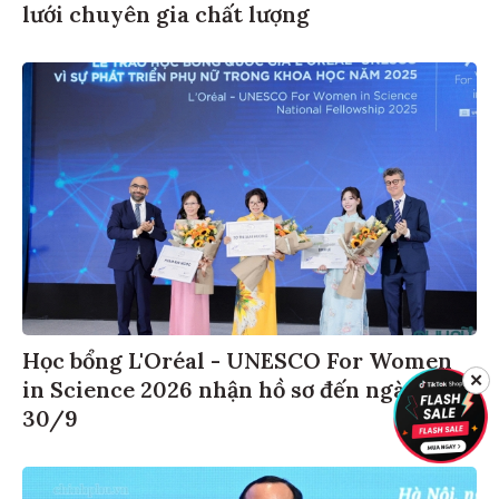
lưới chuyên gia chất lượng
Học bổng L'Oréal - UNESCO For Women
✕
in Science 2026 nhận hồ sơ đến ngày
30/9