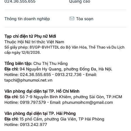
024.36.555.655
Quảng cáo
Thông tin doanh nghiệp
Tòa soạn
Tạp chí điện tử Phụ nữ Mới
Thuộc Hội Nữ trí thức Việt Nam
Số giấy phép: 81/GP-BVHTTDL do Bộ Văn Hóa, Thể Thao và Du Lịch
cấp ngày 12/6/2026.
Tổng biên tập:
Chu Thị Thu Hằng
Địa chỉ:
94 Nguyễn Hy Quang, phường Đống Đa, Hà Nội.
Hotline: 024.36.555.655 - 0913.212.736 - Email:
tapchi@phunumoi.net.vn
Văn phòng đại diện tại TP. Hồ Chí Minh
Địa chỉ:
Số 7-9 Nguyễn Bỉnh Khiêm, phường Sài Gòn, TP.HCM
Hotline: 0919.797.579 - Email: phunumoihcm@gmail.com
Văn phòng đại diện tại TP. Hải Phòng
Địa chỉ:
15 phố Cấm, phường Gia Viên, TP Hải Phòng
Hotline: 0913.242.977