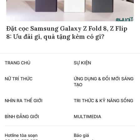
Đặt cọc Samsung Galaxy Z Fold 8, Z Flip
8: Ưu đãi gì, quà tặng kèm có gì?
TRANG CHỦ
SỰ KIỆN
NỮ TRÍ THỨC
ỨNG DỤNG & ĐỔI MỚI SÁNG
TẠO
NHÌN RA THẾ GIỚI
TRI THỨC & KỸ NĂNG SỐNG
BÌNH ĐẲNG GIỚI
MULTIMEDIA
Hotline tòa soạn
Báo giá