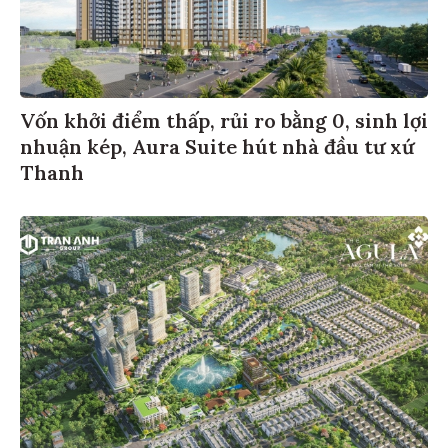
Vốn khởi điểm thấp, rủi ro bằng 0, sinh lợi
nhuận kép, Aura Suite hút nhà đầu tư xứ
Thanh