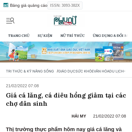
Bảng giá quảng cáo
ISSN: 3093-382X
TRANG CHỦ
SỰ KIỆN
NỮ TRÍ THỨC
ỨNG DỤNG & ĐỔI MỚI
/
TRI THỨC & KỸ NĂNG SỐNG
GIÁO DỤC
SỨC KHỎE
VĂN HÓA
DU LỊCH- Ẩ
21/02/2022 07:08
Giá cá lăng, cá diêu hồng giảm tại các
chợ dân sinh
HẢI MY
21/02/2022 07:08
Thị trường thực phẩm hôm nay giá cá lăng và