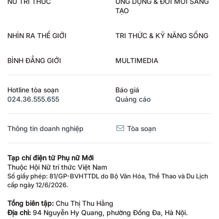
NỮ TRÍ THỨC
ỨNG DỤNG & ĐỔI MỚI SÁNG
TẠO
NHÌN RA THẾ GIỚI
TRI THỨC & KỸ NĂNG SỐNG
BÌNH ĐẲNG GIỚI
MULTIMEDIA
Hotline tòa soạn
Báo giá
024.36.555.655
Quảng cáo
Thông tin doanh nghiệp
Tòa soạn
Tạp chí điện tử Phụ nữ Mới
Thuộc Hội Nữ trí thức Việt Nam
Số giấy phép: 81/GP-BVHTTDL do Bộ Văn Hóa, Thể Thao và Du Lịch
cấp ngày 12/6/2026.
Tổng biên tập:
Chu Thị Thu Hằng
Địa chỉ:
94 Nguyễn Hy Quang, phường Đống Đa, Hà Nội.