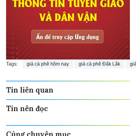
Tags:
giá cà phê hôm nay
giá cà phê Đắk Lắk
gi
Tin liên quan
Tin nên đọc
Cùng chuyên mục