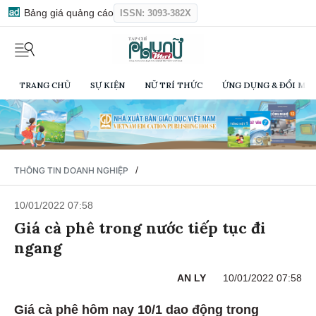
Bảng giá quảng cáo
ISSN: 3093-382X
TRANG CHỦ
SỰ KIỆN
NỮ TRÍ THỨC
ỨNG DỤNG & ĐỔI MỚI
/
THÔNG TIN DOANH NGHIỆP
10/01/2022 07:58
Giá cà phê trong nước tiếp tục đi
ngang
AN LY
10/01/2022 07:58
Giá cà phê hôm nay 10/1 dao động trong