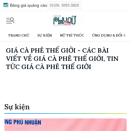
Bảng giá quảng cáo
ISSN: 3093-382X
TRANG CHỦ
SỰ KIỆN
NỮ TRÍ THỨC
ỨNG DỤNG & ĐỔI MỚI
GIÁ CÀ PHÊ THẾ GIỚI - CÁC BÀI
VIẾT VỀ GIÁ CÀ PHÊ THẾ GIỚI, TIN
TỨC GIÁ CÀ PHÊ THẾ GIỚI
Sự kiện