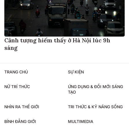
Cảnh tượng hiếm thấy ở Hà Nội lúc 9h
sáng
TRANG CHỦ
SỰ KIỆN
NỮ TRÍ THỨC
ỨNG DỤNG & ĐỔI MỚI SÁNG
TẠO
NHÌN RA THẾ GIỚI
TRI THỨC & KỸ NĂNG SỐNG
BÌNH ĐẲNG GIỚI
MULTIMEDIA