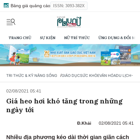
Bảng giá quảng cáo
ISSN: 3093-382X
TRANG CHỦ
SỰ KIỆN
NỮ TRÍ THỨC
ỨNG DỤNG & ĐỔI MỚI
/
TRI THỨC & KỸ NĂNG SỐNG
GIÁO DỤC
SỨC KHỎE
VĂN HÓA
DU LỊCH- Ẩ
02/08/2021 05:41
Giá heo hơi khó tăng trong những
ngày tới
Đ.Khải
02/08/2021 05:41
Nhiều địa phương kéo dài thời gian giãn cách