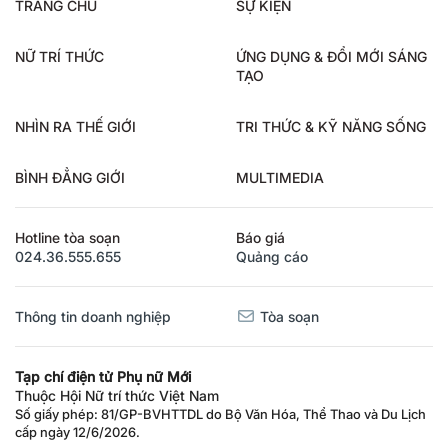
TRANG CHỦ
SỰ KIỆN
NỮ TRÍ THỨC
ỨNG DỤNG & ĐỔI MỚI SÁNG
TẠO
NHÌN RA THẾ GIỚI
TRI THỨC & KỸ NĂNG SỐNG
BÌNH ĐẲNG GIỚI
MULTIMEDIA
Hotline tòa soạn
Báo giá
024.36.555.655
Quảng cáo
Thông tin doanh nghiệp
Tòa soạn
Tạp chí điện tử Phụ nữ Mới
Thuộc Hội Nữ trí thức Việt Nam
Số giấy phép: 81/GP-BVHTTDL do Bộ Văn Hóa, Thể Thao và Du Lịch
cấp ngày 12/6/2026.